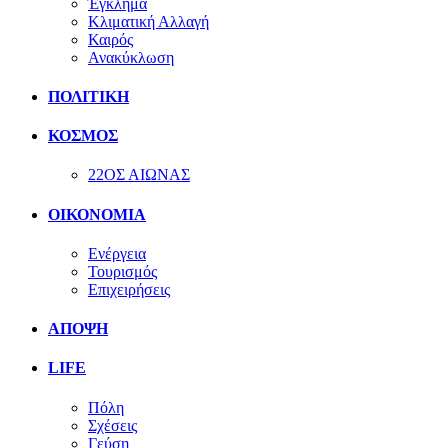
Έγκλημα
Κλιματική Αλλαγή
Καιρός
Ανακύκλωση
ΠΟΛΙΤΙΚΗ
ΚΟΣΜΟΣ
22ΟΣ ΑΙΩΝΑΣ
ΟΙΚΟΝΟΜΙΑ
Ενέργεια
Τουρισμός
Επιχειρήσεις
ΑΠΟΨΗ
LIFE
Πόλη
Σχέσεις
Γεύση