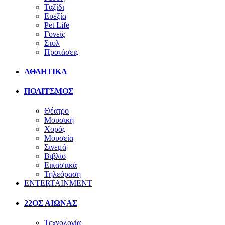
Ταξίδι
Ευεξία
Pet Life
Γονείς
Στυλ
Προτάσεις
ΑΘΛΗΤΙΚΑ
ΠΟΛΙΤΣΜΟΣ
Θέατρο
Μουσική
Χορός
Μουσεία
Σινεμά
Βιβλίο
Εικαστικά
Τηλεόραση
ENTERTAINMENT
22ΟΣ ΑΙΩΝΑΣ
Τεχνολογία