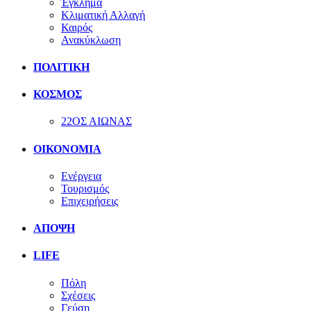
Έγκλημα
Κλιματική Αλλαγή
Καιρός
Ανακύκλωση
ΠΟΛΙΤΙΚΗ
ΚΟΣΜΟΣ
22ΟΣ ΑΙΩΝΑΣ
ΟΙΚΟΝΟΜΙΑ
Ενέργεια
Τουρισμός
Επιχειρήσεις
ΑΠΟΨΗ
LIFE
Πόλη
Σχέσεις
Γεύση