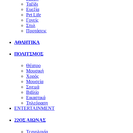
Ταξίδι
Ευεξία
Pet Life
Γονείς
Στυλ
Προτάσεις
ΑΘΛΗΤΙΚΑ
ΠΟΛΙΤΣΜΟΣ
Θέατρο
Μουσική
Χορός
Μουσεία
Σινεμά
Βιβλίο
Εικαστικά
Τηλεόραση
ENTERTAINMENT
22ΟΣ ΑΙΩΝΑΣ
Τεχνολογία