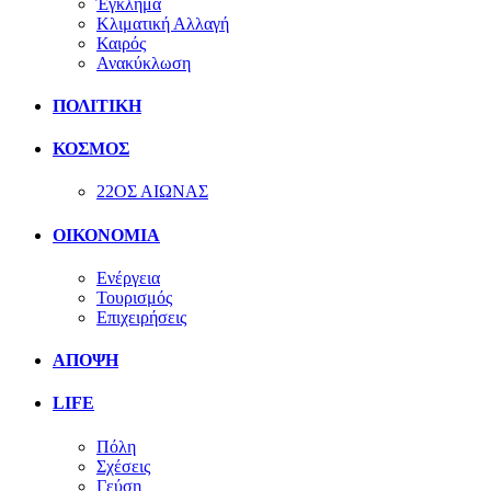
Έγκλημα
Κλιματική Αλλαγή
Καιρός
Ανακύκλωση
ΠΟΛΙΤΙΚΗ
ΚΟΣΜΟΣ
22ΟΣ ΑΙΩΝΑΣ
ΟΙΚΟΝΟΜΙΑ
Ενέργεια
Τουρισμός
Επιχειρήσεις
ΑΠΟΨΗ
LIFE
Πόλη
Σχέσεις
Γεύση