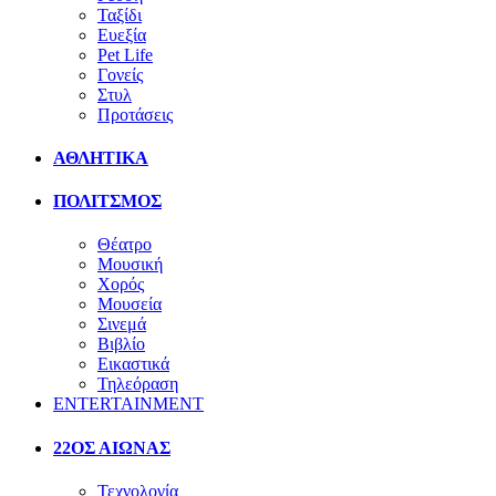
Ταξίδι
Ευεξία
Pet Life
Γονείς
Στυλ
Προτάσεις
ΑΘΛΗΤΙΚΑ
ΠΟΛΙΤΣΜΟΣ
Θέατρο
Μουσική
Χορός
Μουσεία
Σινεμά
Βιβλίο
Εικαστικά
Τηλεόραση
ENTERTAINMENT
22ΟΣ ΑΙΩΝΑΣ
Τεχνολογία