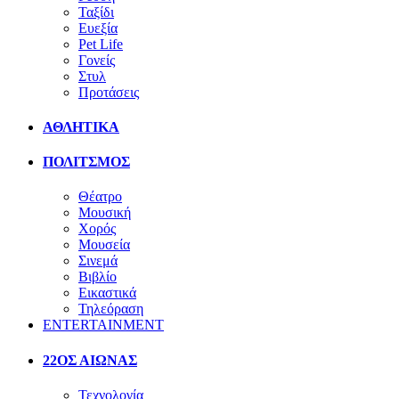
Ταξίδι
Ευεξία
Pet Life
Γονείς
Στυλ
Προτάσεις
ΑΘΛΗΤΙΚΑ
ΠΟΛΙΤΣΜΟΣ
Θέατρο
Μουσική
Χορός
Μουσεία
Σινεμά
Βιβλίο
Εικαστικά
Τηλεόραση
ENTERTAINMENT
22ΟΣ ΑΙΩΝΑΣ
Τεχνολογία