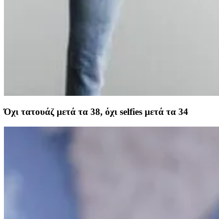
Όχι τατουάζ μετά τα 38, όχι selfies μετά τα 34