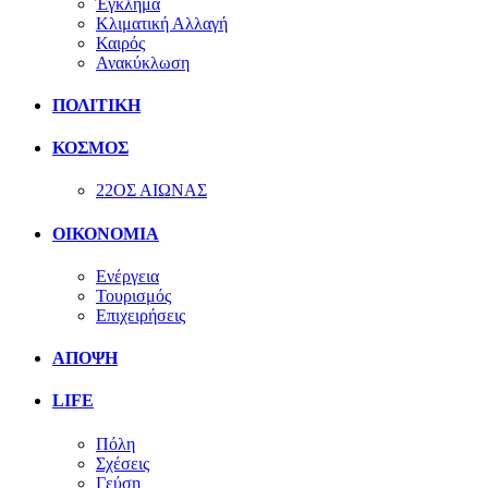
Έγκλημα
Κλιματική Αλλαγή
Καιρός
Ανακύκλωση
ΠΟΛΙΤΙΚΗ
ΚΟΣΜΟΣ
22ΟΣ ΑΙΩΝΑΣ
ΟΙΚΟΝΟΜΙΑ
Ενέργεια
Τουρισμός
Επιχειρήσεις
ΑΠΟΨΗ
LIFE
Πόλη
Σχέσεις
Γεύση