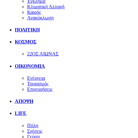
Έγκλημα
Κλιματική Αλλαγή
Καιρός
Ανακύκλωση
ΠΟΛΙΤΙΚΗ
ΚΟΣΜΟΣ
22ΟΣ ΑΙΩΝΑΣ
ΟΙΚΟΝΟΜΙΑ
Ενέργεια
Τουρισμός
Επιχειρήσεις
ΑΠΟΨΗ
LIFE
Πόλη
Σχέσεις
Γεύση