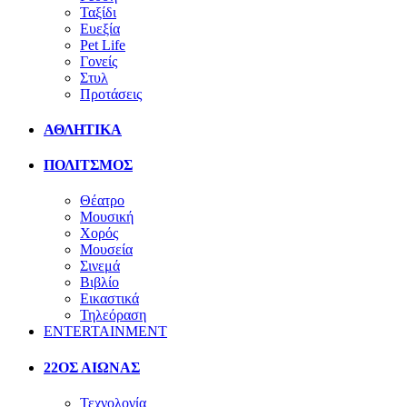
Ταξίδι
Ευεξία
Pet Life
Γονείς
Στυλ
Προτάσεις
ΑΘΛΗΤΙΚΑ
ΠΟΛΙΤΣΜΟΣ
Θέατρο
Μουσική
Χορός
Μουσεία
Σινεμά
Βιβλίο
Εικαστικά
Τηλεόραση
ENTERTAINMENT
22ΟΣ ΑΙΩΝΑΣ
Τεχνολογία