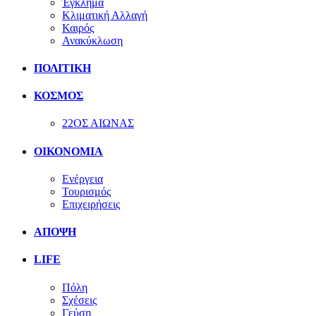
Έγκλημα
Κλιματική Αλλαγή
Καιρός
Ανακύκλωση
ΠΟΛΙΤΙΚΗ
ΚΟΣΜΟΣ
22ΟΣ ΑΙΩΝΑΣ
ΟΙΚΟΝΟΜΙΑ
Ενέργεια
Τουρισμός
Επιχειρήσεις
ΑΠΟΨΗ
LIFE
Πόλη
Σχέσεις
Γεύση