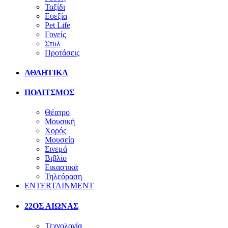
Ταξίδι
Ευεξία
Pet Life
Γονείς
Στυλ
Προτάσεις
ΑΘΛΗΤΙΚΑ
ΠΟΛΙΤΣΜΟΣ
Θέατρο
Μουσική
Χορός
Μουσεία
Σινεμά
Βιβλίο
Εικαστικά
Τηλεόραση
ENTERTAINMENT
22ΟΣ ΑΙΩΝΑΣ
Τεχνολογία