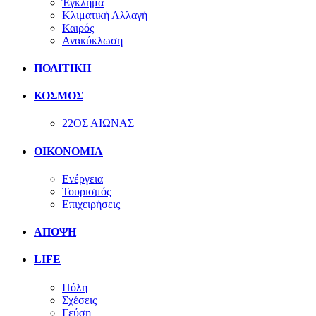
Έγκλημα
Κλιματική Αλλαγή
Καιρός
Ανακύκλωση
ΠΟΛΙΤΙΚΗ
ΚΟΣΜΟΣ
22ΟΣ ΑΙΩΝΑΣ
ΟΙΚΟΝΟΜΙΑ
Ενέργεια
Τουρισμός
Επιχειρήσεις
ΑΠΟΨΗ
LIFE
Πόλη
Σχέσεις
Γεύση