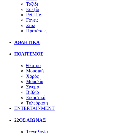
Ταξίδι
Ευεξία
Pet Life
Γονείς
Στυλ
Προτάσεις
ΑΘΛΗΤΙΚΑ
ΠΟΛΙΤΣΜΟΣ
Θέατρο
Μουσική
Χορός
Μουσεία
Σινεμά
Βιβλίο
Εικαστικά
Τηλεόραση
ENTERTAINMENT
22ΟΣ ΑΙΩΝΑΣ
Τεχνολογία