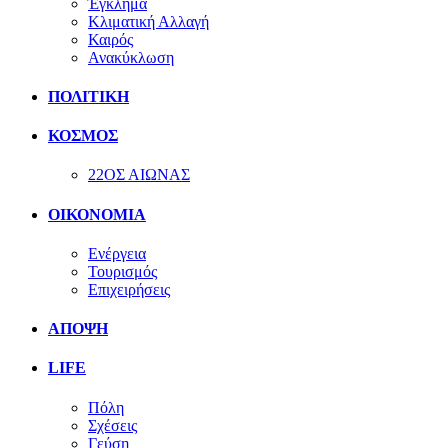
Έγκλημα
Κλιματική Αλλαγή
Καιρός
Ανακύκλωση
ΠΟΛΙΤΙΚΗ
ΚΟΣΜΟΣ
22ΟΣ ΑΙΩΝΑΣ
ΟΙΚΟΝΟΜΙΑ
Ενέργεια
Τουρισμός
Επιχειρήσεις
ΑΠΟΨΗ
LIFE
Πόλη
Σχέσεις
Γεύση