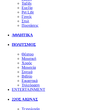
Ταξίδι
Ευεξία
Pet Life
Γονείς
Στυλ
Προτάσεις
ΑΘΛΗΤΙΚΑ
ΠΟΛΙΤΣΜΟΣ
Θέατρο
Μουσική
Χορός
Μουσεία
Σινεμά
Βιβλίο
Εικαστικά
Τηλεόραση
ENTERTAINMENT
22ΟΣ ΑΙΩΝΑΣ
Τεχνολογία