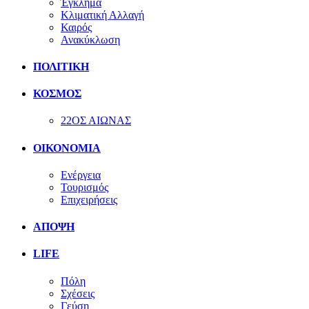
Έγκλημα
Κλιματική Αλλαγή
Καιρός
Ανακύκλωση
ΠΟΛΙΤΙΚΗ
ΚΟΣΜΟΣ
22ΟΣ ΑΙΩΝΑΣ
ΟΙΚΟΝΟΜΙΑ
Ενέργεια
Τουρισμός
Επιχειρήσεις
ΑΠΟΨΗ
LIFE
Πόλη
Σχέσεις
Γεύση