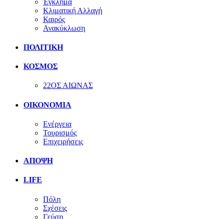
Έγκλημα
Κλιματική Αλλαγή
Καιρός
Ανακύκλωση
ΠΟΛΙΤΙΚΗ
ΚΟΣΜΟΣ
22ΟΣ ΑΙΩΝΑΣ
ΟΙΚΟΝΟΜΙΑ
Ενέργεια
Τουρισμός
Επιχειρήσεις
ΑΠΟΨΗ
LIFE
Πόλη
Σχέσεις
Γεύση