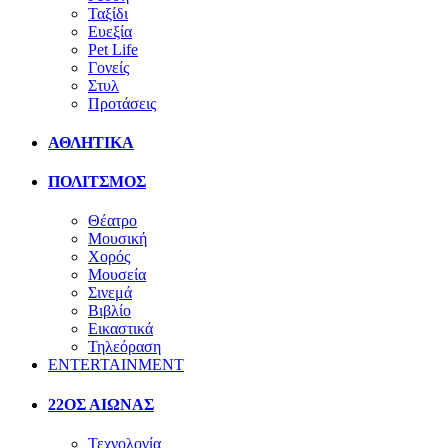
Ταξίδι
Ευεξία
Pet Life
Γονείς
Στυλ
Προτάσεις
ΑΘΛΗΤΙΚΑ
ΠΟΛΙΤΣΜΟΣ
Θέατρο
Μουσική
Χορός
Μουσεία
Σινεμά
Βιβλίο
Εικαστικά
Τηλεόραση
ENTERTAINMENT
22ΟΣ ΑΙΩΝΑΣ
Τεχνολογία