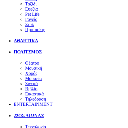
Ταξίδι
Ευεξία
Pet Life
Γονείς
Στυλ
Προτάσεις
ΑΘΛΗΤΙΚΑ
ΠΟΛΙΤΣΜΟΣ
Θέατρο
Μουσική
Χορός
Μουσεία
Σινεμά
Βιβλίο
Εικαστικά
Τηλεόραση
ENTERTAINMENT
22ΟΣ ΑΙΩΝΑΣ
Τεχνολογία