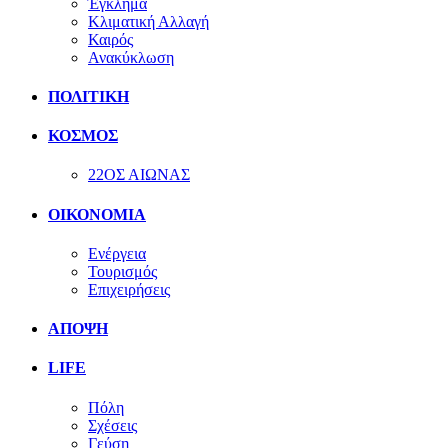
Έγκλημα
Κλιματική Αλλαγή
Καιρός
Ανακύκλωση
ΠΟΛΙΤΙΚΗ
ΚΟΣΜΟΣ
22ΟΣ ΑΙΩΝΑΣ
ΟΙΚΟΝΟΜΙΑ
Ενέργεια
Τουρισμός
Επιχειρήσεις
ΑΠΟΨΗ
LIFE
Πόλη
Σχέσεις
Γεύση