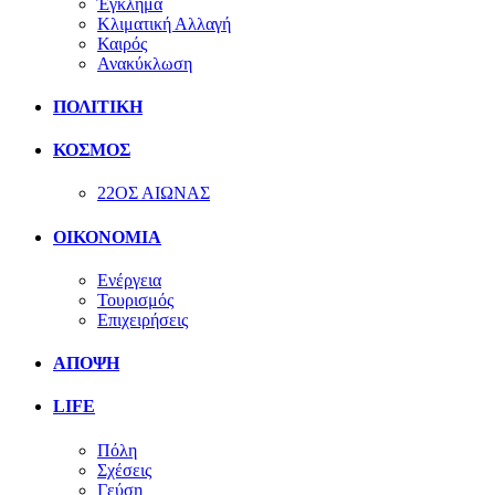
Έγκλημα
Κλιματική Αλλαγή
Καιρός
Ανακύκλωση
ΠΟΛΙΤΙΚΗ
ΚΟΣΜΟΣ
22ΟΣ ΑΙΩΝΑΣ
ΟΙΚΟΝΟΜΙΑ
Ενέργεια
Τουρισμός
Επιχειρήσεις
ΑΠΟΨΗ
LIFE
Πόλη
Σχέσεις
Γεύση