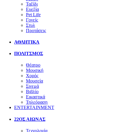
Ταξίδι
Ευεξία
Pet Life
Γονείς
Στυλ
Προτάσεις
ΑΘΛΗΤΙΚΑ
ΠΟΛΙΤΣΜΟΣ
Θέατρο
Μουσική
Χορός
Μουσεία
Σινεμά
Βιβλίο
Εικαστικά
Τηλεόραση
ENTERTAINMENT
22ΟΣ ΑΙΩΝΑΣ
Τεχνολογία