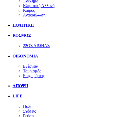
Έγκλημα
Κλιματική Αλλαγή
Καιρός
Ανακύκλωση
ΠΟΛΙΤΙΚΗ
ΚΟΣΜΟΣ
22ΟΣ ΑΙΩΝΑΣ
ΟΙΚΟΝΟΜΙΑ
Ενέργεια
Τουρισμός
Επιχειρήσεις
ΑΠΟΨΗ
LIFE
Πόλη
Σχέσεις
Γεύση