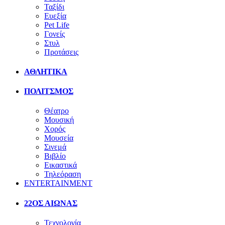
Ταξίδι
Ευεξία
Pet Life
Γονείς
Στυλ
Προτάσεις
ΑΘΛΗΤΙΚΑ
ΠΟΛΙΤΣΜΟΣ
Θέατρο
Μουσική
Χορός
Μουσεία
Σινεμά
Βιβλίο
Εικαστικά
Τηλεόραση
ENTERTAINMENT
22ΟΣ ΑΙΩΝΑΣ
Τεχνολογία