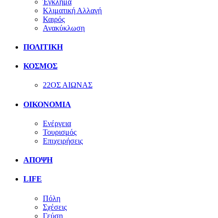
Έγκλημα
Κλιματική Αλλαγή
Καιρός
Ανακύκλωση
ΠΟΛΙΤΙΚΗ
ΚΟΣΜΟΣ
22ΟΣ ΑΙΩΝΑΣ
ΟΙΚΟΝΟΜΙΑ
Ενέργεια
Τουρισμός
Επιχειρήσεις
ΑΠΟΨΗ
LIFE
Πόλη
Σχέσεις
Γεύση