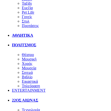
Ταξίδι
Ευεξία
Pet Life
Γονείς
Στυλ
Προτάσεις
ΑΘΛΗΤΙΚΑ
ΠΟΛΙΤΣΜΟΣ
Θέατρο
Μουσική
Χορός
Μουσεία
Σινεμά
Βιβλίο
Εικαστικά
Τηλεόραση
ENTERTAINMENT
22ΟΣ ΑΙΩΝΑΣ
Τεχνολογία