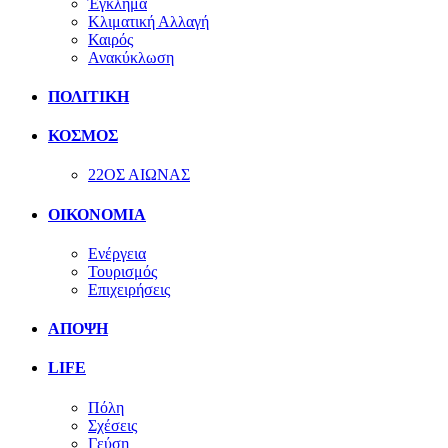
Έγκλημα
Κλιματική Αλλαγή
Καιρός
Ανακύκλωση
ΠΟΛΙΤΙΚΗ
ΚΟΣΜΟΣ
22ΟΣ ΑΙΩΝΑΣ
ΟΙΚΟΝΟΜΙΑ
Ενέργεια
Τουρισμός
Επιχειρήσεις
ΑΠΟΨΗ
LIFE
Πόλη
Σχέσεις
Γεύση