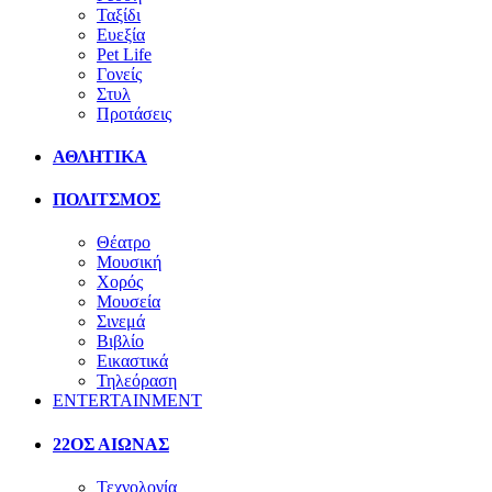
Ταξίδι
Ευεξία
Pet Life
Γονείς
Στυλ
Προτάσεις
ΑΘΛΗΤΙΚΑ
ΠΟΛΙΤΣΜΟΣ
Θέατρο
Μουσική
Χορός
Μουσεία
Σινεμά
Βιβλίο
Εικαστικά
Τηλεόραση
ENTERTAINMENT
22ΟΣ ΑΙΩΝΑΣ
Τεχνολογία