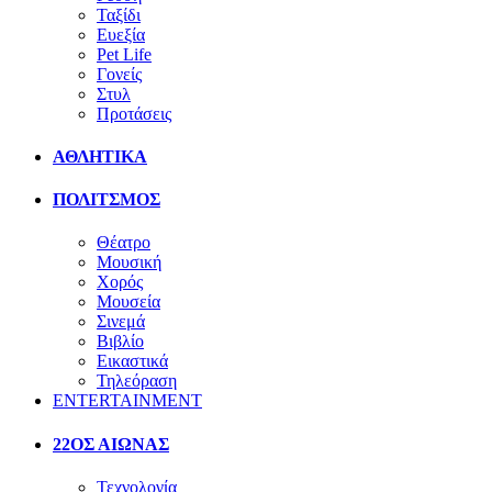
Ταξίδι
Ευεξία
Pet Life
Γονείς
Στυλ
Προτάσεις
ΑΘΛΗΤΙΚΑ
ΠΟΛΙΤΣΜΟΣ
Θέατρο
Μουσική
Χορός
Μουσεία
Σινεμά
Βιβλίο
Εικαστικά
Τηλεόραση
ENTERTAINMENT
22ΟΣ ΑΙΩΝΑΣ
Τεχνολογία