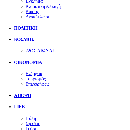
Έγκλημα
Κλιματική Αλλαγή
Καιρός
Ανακύκλωση
ΠΟΛΙΤΙΚΗ
ΚΟΣΜΟΣ
22ΟΣ ΑΙΩΝΑΣ
ΟΙΚΟΝΟΜΙΑ
Ενέργεια
Τουρισμός
Επιχειρήσεις
ΑΠΟΨΗ
LIFE
Πόλη
Σχέσεις
Γεύση