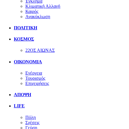
Έγκλημα
Κλιματική Αλλαγή
Καιρός
Ανακύκλωση
ΠΟΛΙΤΙΚΗ
ΚΟΣΜΟΣ
22ΟΣ ΑΙΩΝΑΣ
ΟΙΚΟΝΟΜΙΑ
Ενέργεια
Τουρισμός
Επιχειρήσεις
ΑΠΟΨΗ
LIFE
Πόλη
Σχέσεις
Γεύση