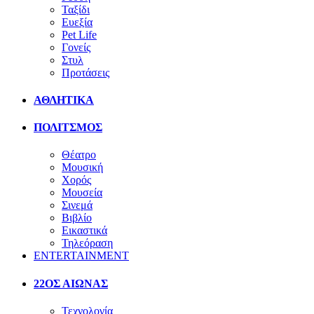
Ταξίδι
Ευεξία
Pet Life
Γονείς
Στυλ
Προτάσεις
ΑΘΛΗΤΙΚΑ
ΠΟΛΙΤΣΜΟΣ
Θέατρο
Μουσική
Χορός
Μουσεία
Σινεμά
Βιβλίο
Εικαστικά
Τηλεόραση
ENTERTAINMENT
22ΟΣ ΑΙΩΝΑΣ
Τεχνολογία