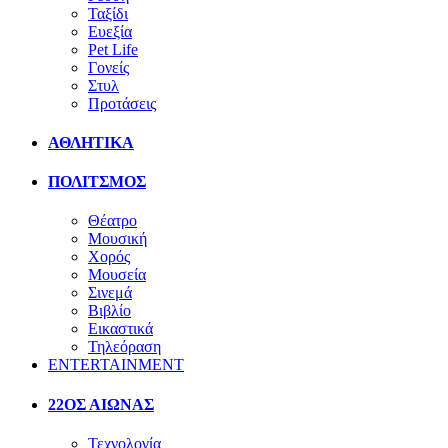
Ταξίδι
Ευεξία
Pet Life
Γονείς
Στυλ
Προτάσεις
ΑΘΛΗΤΙΚΑ
ΠΟΛΙΤΣΜΟΣ
Θέατρο
Μουσική
Χορός
Μουσεία
Σινεμά
Βιβλίο
Εικαστικά
Τηλεόραση
ENTERTAINMENT
22ΟΣ ΑΙΩΝΑΣ
Τεχνολογία