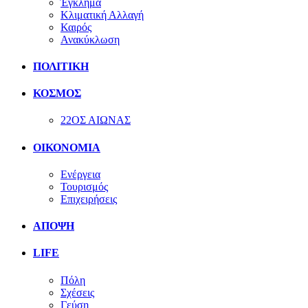
Έγκλημα
Κλιματική Αλλαγή
Καιρός
Ανακύκλωση
ΠΟΛΙΤΙΚΗ
ΚΟΣΜΟΣ
22ΟΣ ΑΙΩΝΑΣ
ΟΙΚΟΝΟΜΙΑ
Ενέργεια
Τουρισμός
Επιχειρήσεις
ΑΠΟΨΗ
LIFE
Πόλη
Σχέσεις
Γεύση