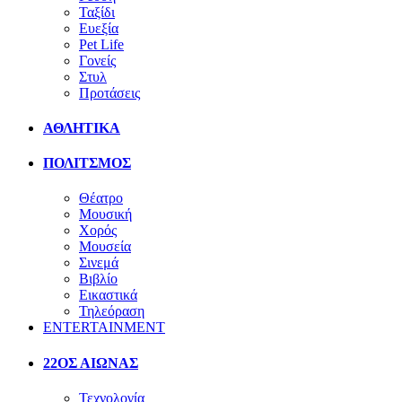
Ταξίδι
Ευεξία
Pet Life
Γονείς
Στυλ
Προτάσεις
ΑΘΛΗΤΙΚΑ
ΠΟΛΙΤΣΜΟΣ
Θέατρο
Μουσική
Χορός
Μουσεία
Σινεμά
Βιβλίο
Εικαστικά
Τηλεόραση
ENTERTAINMENT
22ΟΣ ΑΙΩΝΑΣ
Τεχνολογία