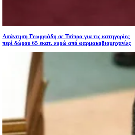
Απάντηση Γεωργιάδη σε Τσίπρα για τις κατηγορίες
περί δώρου 65 εκατ. ευρώ από φαρμακοβιομηχανίες