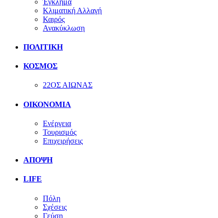
Έγκλημα
Κλιματική Αλλαγή
Καιρός
Ανακύκλωση
ΠΟΛΙΤΙΚΗ
ΚΟΣΜΟΣ
22ΟΣ ΑΙΩΝΑΣ
ΟΙΚΟΝΟΜΙΑ
Ενέργεια
Τουρισμός
Επιχειρήσεις
ΑΠΟΨΗ
LIFE
Πόλη
Σχέσεις
Γεύση