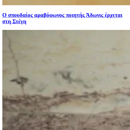
Ο σπουδαίος αραβόφωνος ποιητής Άδωνις έρχεται
στη Στέγη