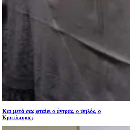
Και μετά σας φταίει ο άντρας, ο ψηλός, ο
Κρητίκαρος;