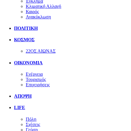
Έγκλημα
Κλιματική Αλλαγή
Καιρός
Ανακύκλωση
ΠΟΛΙΤΙΚΗ
ΚΟΣΜΟΣ
22ΟΣ ΑΙΩΝΑΣ
ΟΙΚΟΝΟΜΙΑ
Ενέργεια
Τουρισμός
Επιχειρήσεις
ΑΠΟΨΗ
LIFE
Πόλη
Σχέσεις
Γεύση