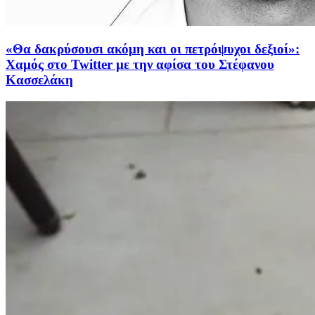
«Θα δακρύσουσι ακόμη και οι πετρόψυχοι δεξιοί»:
Χαμός στο Twitter με την αφίσα του Στέφανου
Κασσελάκη