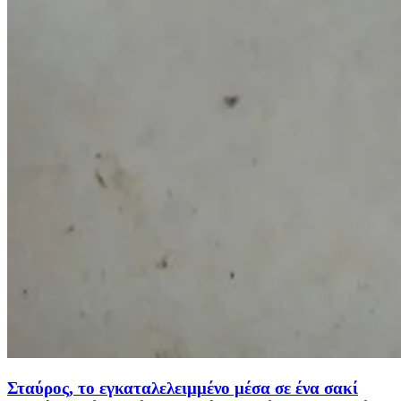
Σταύρος, το εγκαταλελειμμένο μέσα σε ένα σακί