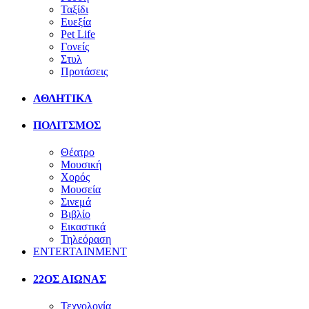
Ταξίδι
Ευεξία
Pet Life
Γονείς
Στυλ
Προτάσεις
ΑΘΛΗΤΙΚΑ
ΠΟΛΙΤΣΜΟΣ
Θέατρο
Μουσική
Χορός
Μουσεία
Σινεμά
Βιβλίο
Εικαστικά
Τηλεόραση
ENTERTAINMENT
22ΟΣ ΑΙΩΝΑΣ
Τεχνολογία