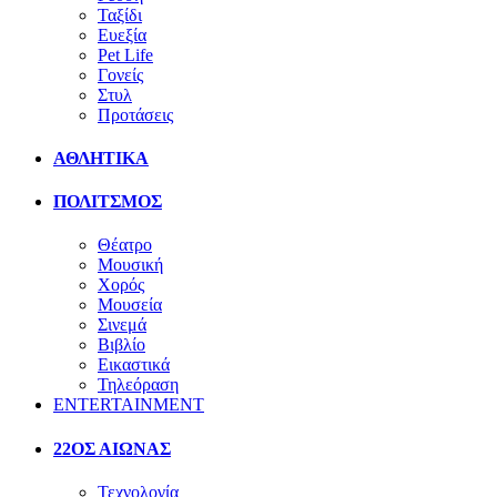
Ταξίδι
Ευεξία
Pet Life
Γονείς
Στυλ
Προτάσεις
ΑΘΛΗΤΙΚΑ
ΠΟΛΙΤΣΜΟΣ
Θέατρο
Μουσική
Χορός
Μουσεία
Σινεμά
Βιβλίο
Εικαστικά
Τηλεόραση
ENTERTAINMENT
22ΟΣ ΑΙΩΝΑΣ
Τεχνολογία