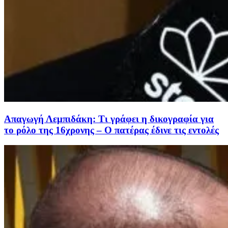
Απαγωγή Λεμπιδάκη: Τι γράφει η δικογραφία για
το ρόλο της 16χρονης – Ο πατέρας έδινε τις εντολές