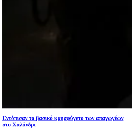
Εντόπισαν το βασικό κρησφύγετο των απαγωγέων
στο Χαλάνδρι