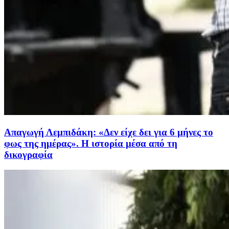
Απαγωγή Λεμπιδάκη: «Δεν είχε δει για 6 μήνες το
φως της ημέρας». Η ιστορία μέσα από τη
δικογραφία