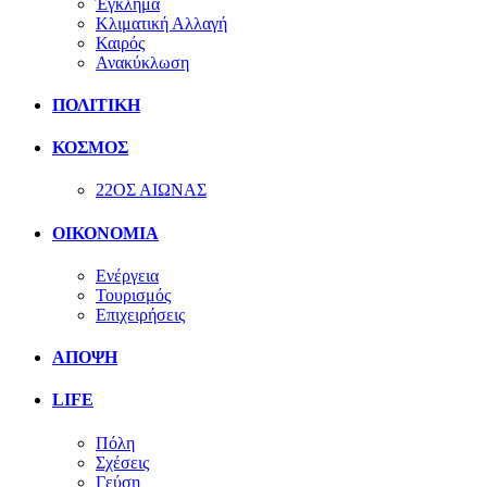
Έγκλημα
Κλιματική Αλλαγή
Καιρός
Ανακύκλωση
ΠΟΛΙΤΙΚΗ
ΚΟΣΜΟΣ
22ΟΣ ΑΙΩΝΑΣ
ΟΙΚΟΝΟΜΙΑ
Ενέργεια
Τουρισμός
Επιχειρήσεις
ΑΠΟΨΗ
LIFE
Πόλη
Σχέσεις
Γεύση