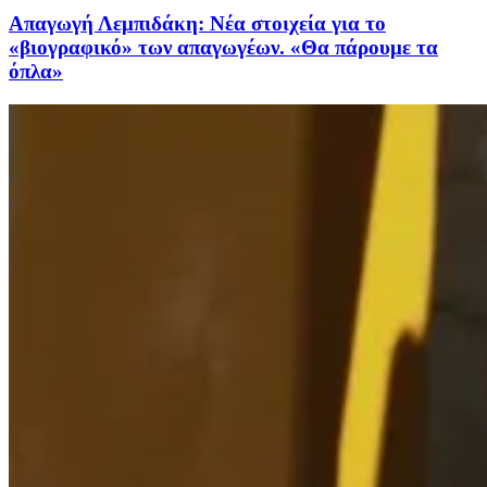
Απαγωγή Λεμπιδάκη: Νέα στοιχεία για το
«βιογραφικό» των απαγωγέων. «Θα πάρουμε τα
όπλα»