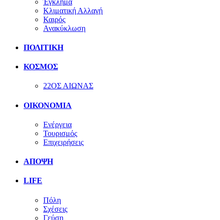
Έγκλημα
Κλιματική Αλλαγή
Καιρός
Ανακύκλωση
ΠΟΛΙΤΙΚΗ
ΚΟΣΜΟΣ
22ΟΣ ΑΙΩΝΑΣ
ΟΙΚΟΝΟΜΙΑ
Ενέργεια
Τουρισμός
Επιχειρήσεις
ΑΠΟΨΗ
LIFE
Πόλη
Σχέσεις
Γεύση