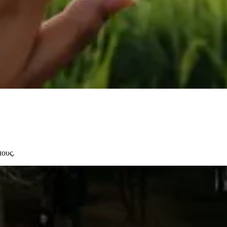
πους.