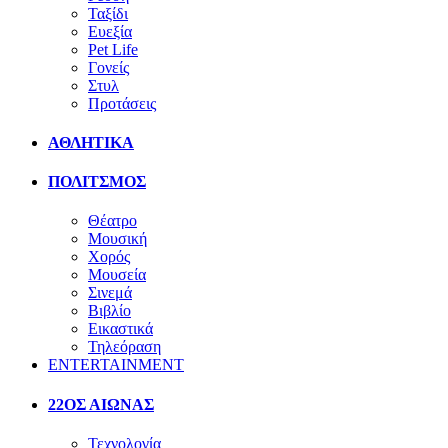
Ταξίδι
Ευεξία
Pet Life
Γονείς
Στυλ
Προτάσεις
ΑΘΛΗΤΙΚΑ
ΠΟΛΙΤΣΜΟΣ
Θέατρο
Μουσική
Χορός
Μουσεία
Σινεμά
Βιβλίο
Εικαστικά
Τηλεόραση
ENTERTAINMENT
22ΟΣ ΑΙΩΝΑΣ
Τεχνολογία