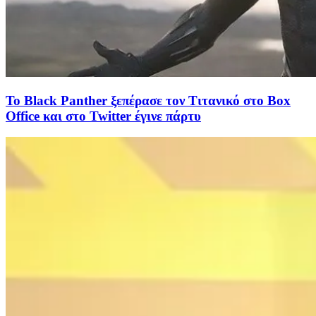
To Black Panther ξεπέρασε τον Τιτανικό στο Box
Office και στο Twitter έγινε πάρτυ