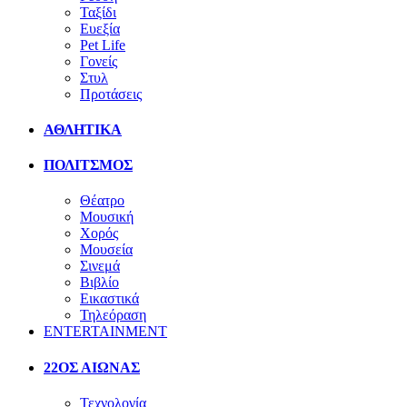
Ταξίδι
Ευεξία
Pet Life
Γονείς
Στυλ
Προτάσεις
ΑΘΛΗΤΙΚΑ
ΠΟΛΙΤΣΜΟΣ
Θέατρο
Μουσική
Χορός
Μουσεία
Σινεμά
Βιβλίο
Εικαστικά
Τηλεόραση
ENTERTAINMENT
22ΟΣ ΑΙΩΝΑΣ
Τεχνολογία