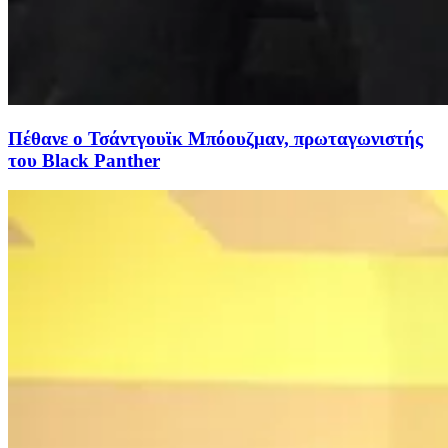
Πέθανε ο Τσάντγουϊκ Μπόουζμαν, πρωταγωνιστής
του Black Panther