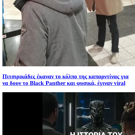
Πιτσιρικάδες έκαναν το κόλπο της καπαρντίνας για
να δουν το Black Panther και φυσικά, έγιναν viral