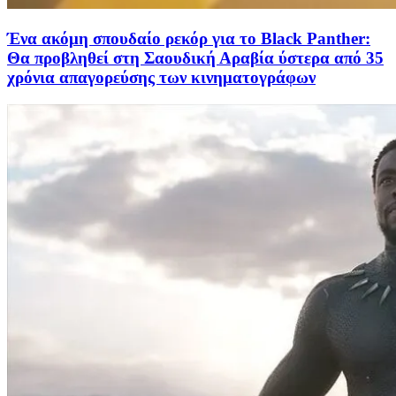
Ένα ακόμη σπουδαίο ρεκόρ για το Black Panther:
Θα προβληθεί στη Σαουδική Αραβία ύστερα από 35
χρόνια απαγορεύσης των κινηματογράφων