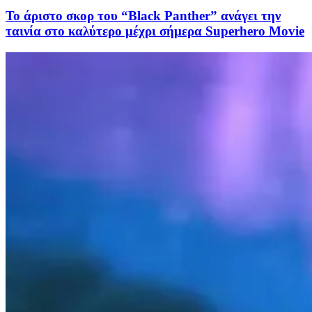
Το άριστο σκορ του “Black Panther” ανάγει την
ταινία στo καλύτερo μέχρι σήμερα Superhero Movie