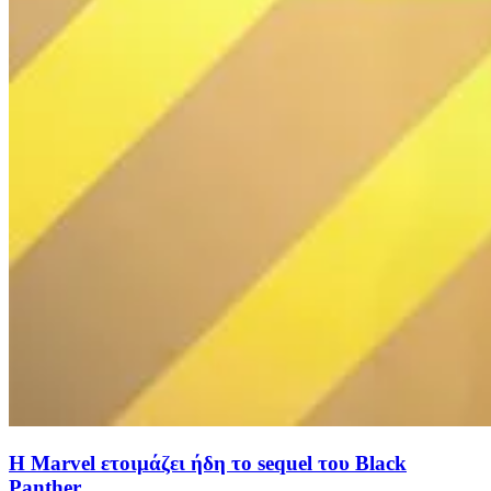
Η Marvel ετοιμάζει ήδη το sequel του Black
Panther