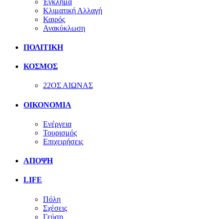
Έγκλημα
Κλιματική Αλλαγή
Καιρός
Ανακύκλωση
ΠΟΛΙΤΙΚΗ
ΚΟΣΜΟΣ
22ΟΣ ΑΙΩΝΑΣ
ΟΙΚΟΝΟΜΙΑ
Ενέργεια
Τουρισμός
Επιχειρήσεις
ΑΠΟΨΗ
LIFE
Πόλη
Σχέσεις
Γεύση