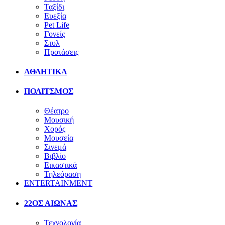
Ταξίδι
Ευεξία
Pet Life
Γονείς
Στυλ
Προτάσεις
ΑΘΛΗΤΙΚΑ
ΠΟΛΙΤΣΜΟΣ
Θέατρο
Μουσική
Χορός
Μουσεία
Σινεμά
Βιβλίο
Εικαστικά
Τηλεόραση
ENTERTAINMENT
22ΟΣ ΑΙΩΝΑΣ
Τεχνολογία