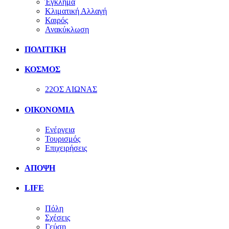
Έγκλημα
Κλιματική Αλλαγή
Καιρός
Ανακύκλωση
ΠΟΛΙΤΙΚΗ
ΚΟΣΜΟΣ
22ΟΣ ΑΙΩΝΑΣ
ΟΙΚΟΝΟΜΙΑ
Ενέργεια
Τουρισμός
Επιχειρήσεις
ΑΠΟΨΗ
LIFE
Πόλη
Σχέσεις
Γεύση