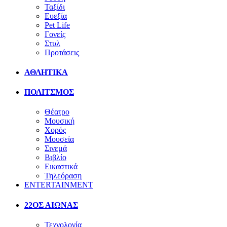
Ταξίδι
Ευεξία
Pet Life
Γονείς
Στυλ
Προτάσεις
ΑΘΛΗΤΙΚΑ
ΠΟΛΙΤΣΜΟΣ
Θέατρο
Μουσική
Χορός
Μουσεία
Σινεμά
Βιβλίο
Εικαστικά
Τηλεόραση
ENTERTAINMENT
22ΟΣ ΑΙΩΝΑΣ
Τεχνολογία