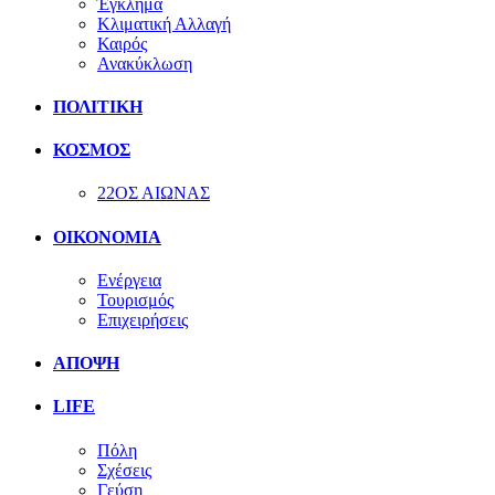
Έγκλημα
Κλιματική Αλλαγή
Καιρός
Ανακύκλωση
ΠΟΛΙΤΙΚΗ
ΚΟΣΜΟΣ
22ΟΣ ΑΙΩΝΑΣ
ΟΙΚΟΝΟΜΙΑ
Ενέργεια
Τουρισμός
Επιχειρήσεις
ΑΠΟΨΗ
LIFE
Πόλη
Σχέσεις
Γεύση