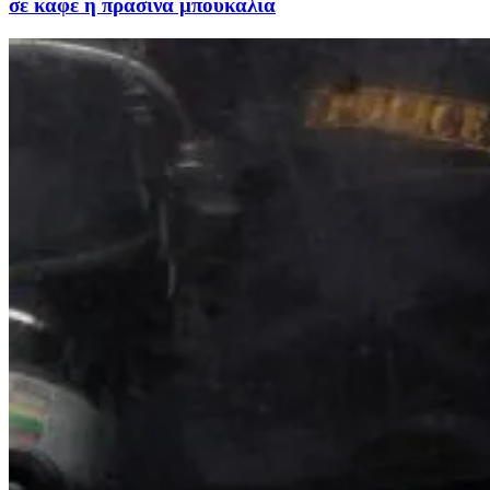
σε καφέ ή πράσινα μπουκάλια