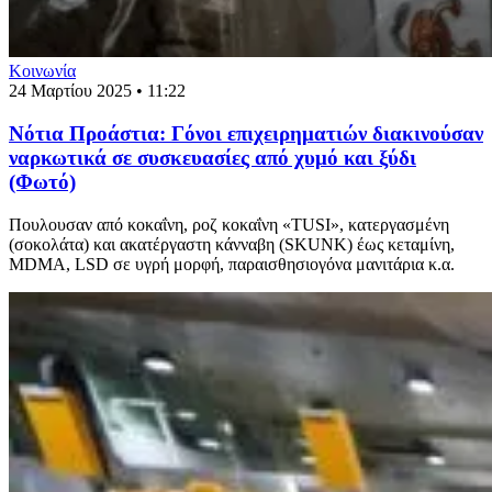
Κοινωνία
24 Μαρτίου 2025 • 11:22
Νότια Προάστια: Γόνοι επιχειρηματιών διακινούσαν
ναρκωτικά σε συσκευασίες από χυμό και ξύδι
(Φωτό)
Πουλουσαν από κοκαΐνη, ροζ κοκαΐνη «TUSI», κατεργασμένη
(σοκολάτα) και ακατέργαστη κάνναβη (SKUNK) έως κεταμίνη,
MDMA, LSD σε υγρή μορφή, παραισθησιογόνα μανιτάρια κ.α.