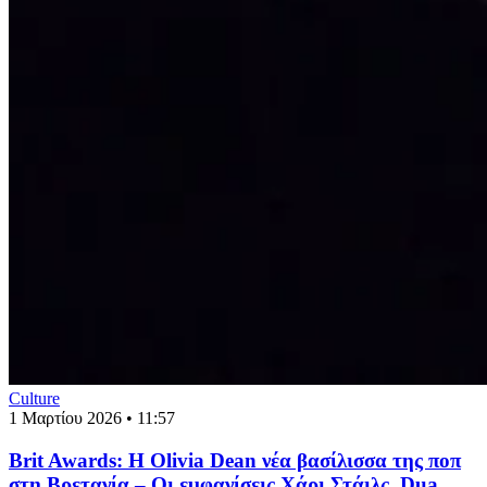
Culture
1 Μαρτίου 2026 • 11:57
Brit Awards: Η Olivia Dean νέα βασίλισσα της ποπ
στη Βρετανία – Οι εμφανίσεις Χάρι Στάιλς, Dua