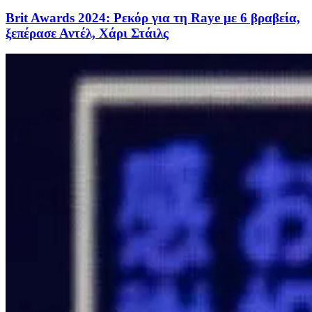
Brit Awards 2024: Ρεκόρ για τη Raye με 6 βραβεία,
ξεπέρασε Αντέλ, Χάρι Στάιλς