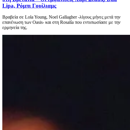
Lipa, Ρόμπι Γουίλιαμς
Βραβεία σε Lola Young, Noel Gallagher -λίγους μήνες μετά την
επανένωση των Oasis- και στη Rosalía που εντυπωσίασε με την
ερμηνεία της.