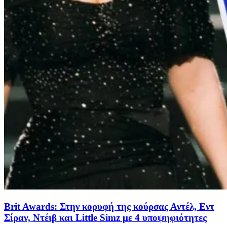
Brit Awards: Στην κορυφή της κούρσας Αντέλ, Εντ
Σίραν, Ντέιβ και Little Simz με 4 υποψηφιότητες