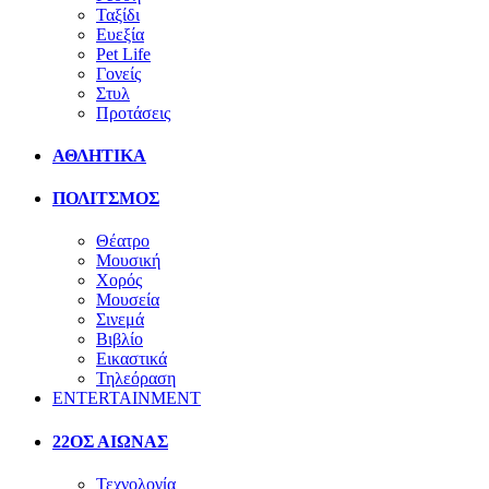
Ταξίδι
Ευεξία
Pet Life
Γονείς
Στυλ
Προτάσεις
ΑΘΛΗΤΙΚΑ
ΠΟΛΙΤΣΜΟΣ
Θέατρο
Μουσική
Χορός
Μουσεία
Σινεμά
Βιβλίο
Εικαστικά
Τηλεόραση
ENTERTAINMENT
22ΟΣ ΑΙΩΝΑΣ
Τεχνολογία