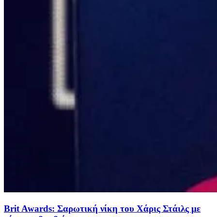
Brit Awards: Σαρωτική νίκη του Χάρις Στάιλς με