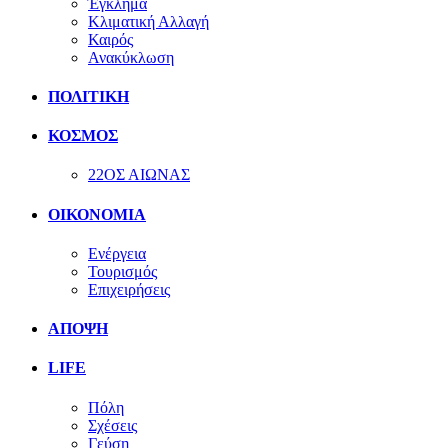
Έγκλημα
Κλιματική Αλλαγή
Καιρός
Ανακύκλωση
ΠΟΛΙΤΙΚΗ
ΚΟΣΜΟΣ
22ΟΣ ΑΙΩΝΑΣ
ΟΙΚΟΝΟΜΙΑ
Ενέργεια
Τουρισμός
Επιχειρήσεις
ΑΠΟΨΗ
LIFE
Πόλη
Σχέσεις
Γεύση