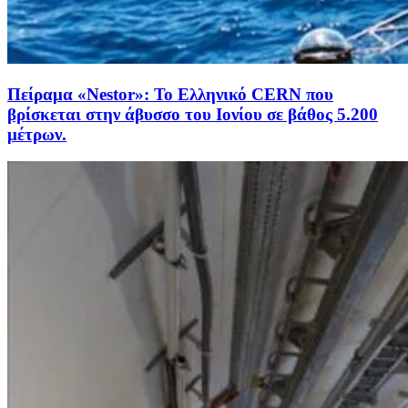
Πείραμα «Nestor»: Το Ελληνικό CERN που
βρίσκεται στην άβυσσο του Ιονίου σε βάθος 5.200
μέτρων.