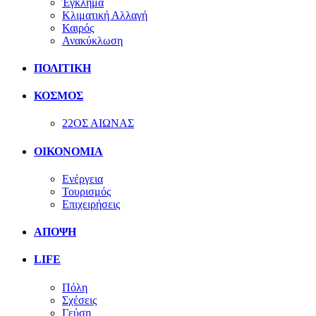
Έγκλημα
Κλιματική Αλλαγή
Καιρός
Ανακύκλωση
ΠΟΛΙΤΙΚΗ
ΚΟΣΜΟΣ
22ΟΣ ΑΙΩΝΑΣ
ΟΙΚΟΝΟΜΙΑ
Ενέργεια
Τουρισμός
Επιχειρήσεις
ΑΠΟΨΗ
LIFE
Πόλη
Σχέσεις
Γεύση