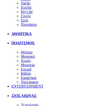
Ταξίδι
Ευεξία
Pet Life
Γονείς
Στυλ
Προτάσεις
ΑΘΛΗΤΙΚΑ
ΠΟΛΙΤΣΜΟΣ
Θέατρο
Μουσική
Χορός
Μουσεία
Σινεμά
Βιβλίο
Εικαστικά
Τηλεόραση
ENTERTAINMENT
22ΟΣ ΑΙΩΝΑΣ
Τεχνολογία