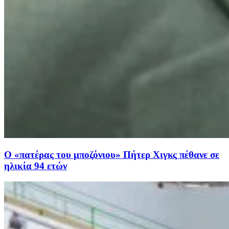
Ο «πατέρας του μποζόνιου» Πήτερ Χιγκς πέθανε σε
ηλικία 94 ετών