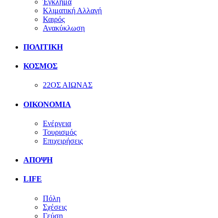
Έγκλημα
Κλιματική Αλλαγή
Καιρός
Ανακύκλωση
ΠΟΛΙΤΙΚΗ
ΚΟΣΜΟΣ
22ΟΣ ΑΙΩΝΑΣ
ΟΙΚΟΝΟΜΙΑ
Ενέργεια
Τουρισμός
Επιχειρήσεις
ΑΠΟΨΗ
LIFE
Πόλη
Σχέσεις
Γεύση