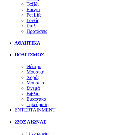
Ταξίδι
Ευεξία
Pet Life
Γονείς
Στυλ
Προτάσεις
ΑΘΛΗΤΙΚΑ
ΠΟΛΙΤΣΜΟΣ
Θέατρο
Μουσική
Χορός
Μουσεία
Σινεμά
Βιβλίο
Εικαστικά
Τηλεόραση
ENTERTAINMENT
22ΟΣ ΑΙΩΝΑΣ
Τεχνολογία