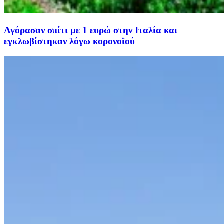
Αγόρασαν σπίτι με 1 ευρώ στην Ιταλία και
εγκλωβίστηκαν λόγω κορονοϊού