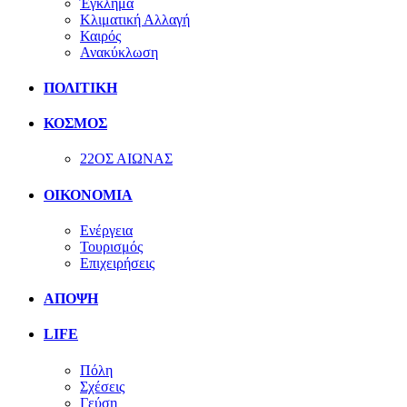
Έγκλημα
Κλιματική Αλλαγή
Καιρός
Ανακύκλωση
ΠΟΛΙΤΙΚΗ
ΚΟΣΜΟΣ
22ΟΣ ΑΙΩΝΑΣ
ΟΙΚΟΝΟΜΙΑ
Ενέργεια
Τουρισμός
Επιχειρήσεις
ΑΠΟΨΗ
LIFE
Πόλη
Σχέσεις
Γεύση