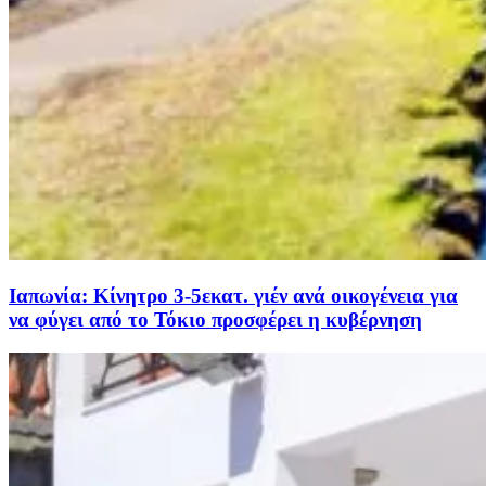
Ιαπωνία: Κίνητρο 3-5εκατ. γιέν ανά οικογένεια για
να φύγει από το Τόκιο προσφέρει η κυβέρνηση