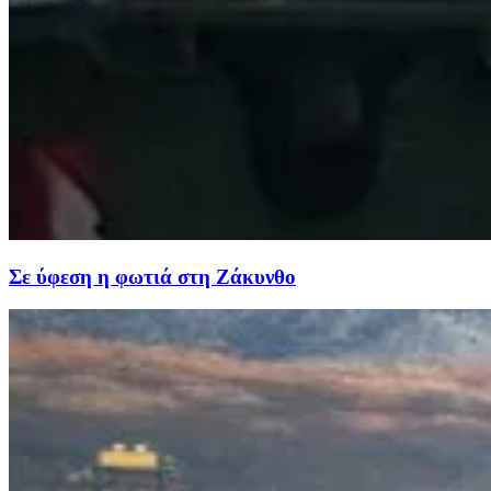
Σε ύφεση η φωτιά στη Ζάκυνθο