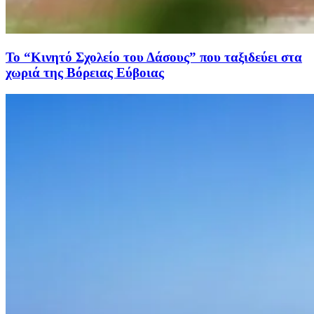
Το “Κινητό Σχολείο του Δάσους” που ταξιδεύει στα
χωριά της Βόρειας Εύβοιας