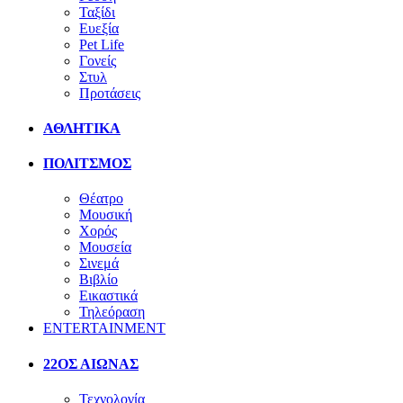
Ταξίδι
Ευεξία
Pet Life
Γονείς
Στυλ
Προτάσεις
ΑΘΛΗΤΙΚΑ
ΠΟΛΙΤΣΜΟΣ
Θέατρο
Μουσική
Χορός
Μουσεία
Σινεμά
Βιβλίο
Εικαστικά
Τηλεόραση
ENTERTAINMENT
22ΟΣ ΑΙΩΝΑΣ
Τεχνολογία