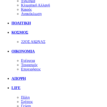
Έγκλημα
Κλιματική Αλλαγή
Καιρός
Ανακύκλωση
ΠΟΛΙΤΙΚΗ
ΚΟΣΜΟΣ
22ΟΣ ΑΙΩΝΑΣ
ΟΙΚΟΝΟΜΙΑ
Ενέργεια
Τουρισμός
Επιχειρήσεις
ΑΠΟΨΗ
LIFE
Πόλη
Σχέσεις
Γεύση