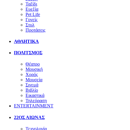
Ταξίδι
Ευεξία
Pet Life
Γονείς
Στυλ
Προτάσεις
ΑΘΛΗΤΙΚΑ
ΠΟΛΙΤΣΜΟΣ
Θέατρο
Μουσική
Χορός
Μουσεία
Σινεμά
Βιβλίο
Εικαστικά
Τηλεόραση
ENTERTAINMENT
22ΟΣ ΑΙΩΝΑΣ
Τεχνολογία