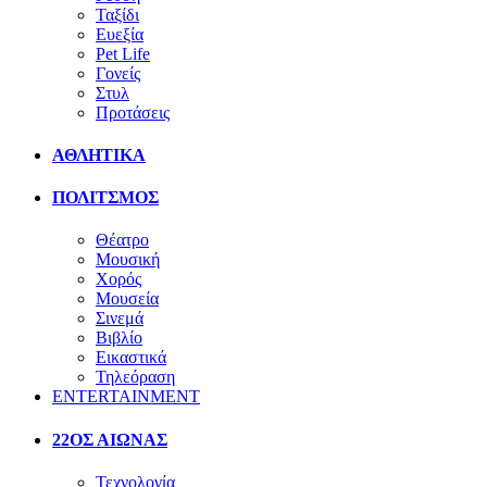
Ταξίδι
Ευεξία
Pet Life
Γονείς
Στυλ
Προτάσεις
ΑΘΛΗΤΙΚΑ
ΠΟΛΙΤΣΜΟΣ
Θέατρο
Μουσική
Χορός
Μουσεία
Σινεμά
Βιβλίο
Εικαστικά
Τηλεόραση
ENTERTAINMENT
22ΟΣ ΑΙΩΝΑΣ
Τεχνολογία