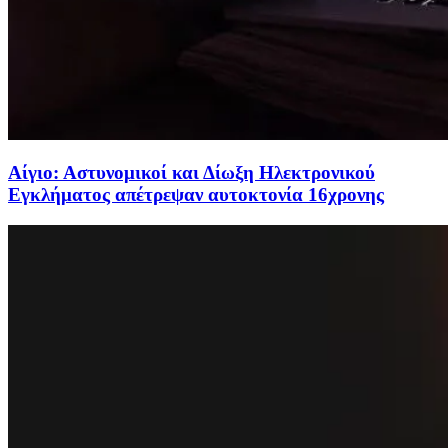
Αίγιο: Αστυνομικοί και Δίωξη Ηλεκτρονικού
Εγκλήματος απέτρεψαν αυτοκτονία 16χρονης