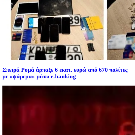
Σπειρά Ρομά άρπαξε 6 εκατ. ευρώ από 670 πολίτες
με «ψάρεμα» μέσω e-banking