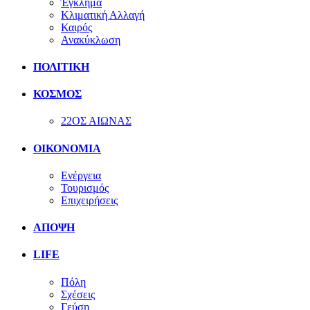
Έγκλημα
Κλιματική Αλλαγή
Καιρός
Ανακύκλωση
ΠΟΛΙΤΙΚΗ
ΚΟΣΜΟΣ
22ΟΣ ΑΙΩΝΑΣ
ΟΙΚΟΝΟΜΙΑ
Ενέργεια
Τουρισμός
Επιχειρήσεις
ΑΠΟΨΗ
LIFE
Πόλη
Σχέσεις
Γεύση