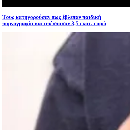
Tους κατηγορούσαν πως έβλεπαν παιδική
πορνογραφία και απέσπασαν 3,5 εκατ. ευρώ