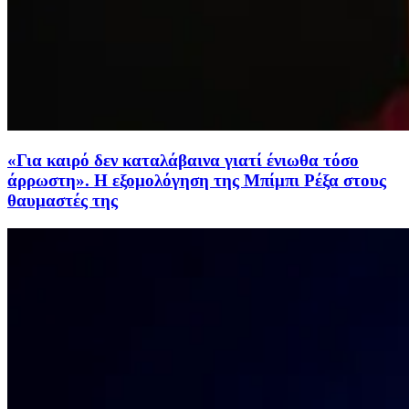
«Για καιρό δεν καταλάβαινα γιατί ένιωθα τόσο
άρρωστη». Η εξομολόγηση της Μπίμπι Ρέξα στους
θαυμαστές της