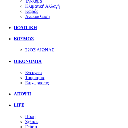
Έγκλημα
Κλιματική Αλλαγή
Καιρός
Ανακύκλωση
ΠΟΛΙΤΙΚΗ
ΚΟΣΜΟΣ
22ΟΣ ΑΙΩΝΑΣ
ΟΙΚΟΝΟΜΙΑ
Ενέργεια
Τουρισμός
Επιχειρήσεις
ΑΠΟΨΗ
LIFE
Πόλη
Σχέσεις
Γεύση