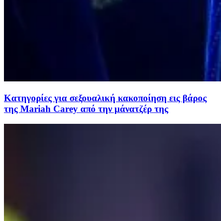
Κατηγορίες για σεξουαλική κακοποίηση εις βάρος
της Mariah Carey από την μάνατζέρ της