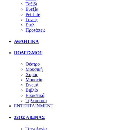
Ταξίδι
Ευεξία
Pet Life
Γονείς
Στυλ
Προτάσεις
ΑΘΛΗΤΙΚΑ
ΠΟΛΙΤΣΜΟΣ
Θέατρο
Μουσική
Χορός
Μουσεία
Σινεμά
Βιβλίο
Εικαστικά
Τηλεόραση
ENTERTAINMENT
22ΟΣ ΑΙΩΝΑΣ
Τεχνολογία