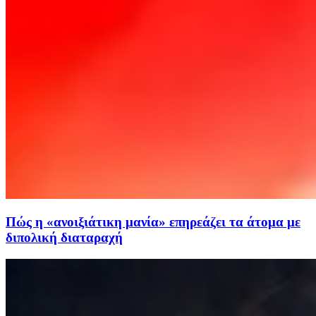
Πώς η «ανοιξιάτικη μανία» επηρεάζει τα άτομα με
διπολική διαταραχή