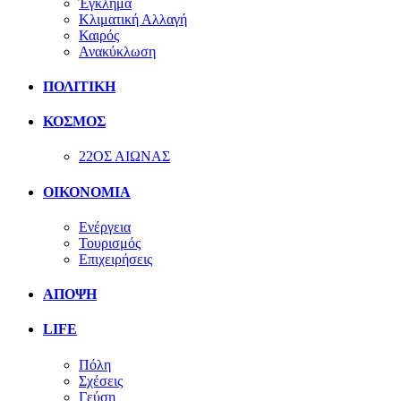
Έγκλημα
Κλιματική Αλλαγή
Καιρός
Ανακύκλωση
ΠΟΛΙΤΙΚΗ
ΚΟΣΜΟΣ
22ΟΣ ΑΙΩΝΑΣ
ΟΙΚΟΝΟΜΙΑ
Ενέργεια
Τουρισμός
Επιχειρήσεις
ΑΠΟΨΗ
LIFE
Πόλη
Σχέσεις
Γεύση