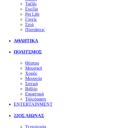
Ταξίδι
Ευεξία
Pet Life
Γονείς
Στυλ
Προτάσεις
ΑΘΛΗΤΙΚΑ
ΠΟΛΙΤΣΜΟΣ
Θέατρο
Μουσική
Χορός
Μουσεία
Σινεμά
Βιβλίο
Εικαστικά
Τηλεόραση
ENTERTAINMENT
22ΟΣ ΑΙΩΝΑΣ
Τεχνολογία