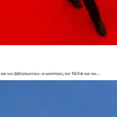
 και των βιβλιοπωλείων, οι κοινότητες του TikTok και του…