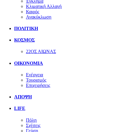
Έγκλημα
Κλιματική Αλλαγή
Καιρός
Ανακύκλωση
ΠΟΛΙΤΙΚΗ
ΚΟΣΜΟΣ
22ΟΣ ΑΙΩΝΑΣ
ΟΙΚΟΝΟΜΙΑ
Ενέργεια
Τουρισμός
Επιχειρήσεις
ΑΠΟΨΗ
LIFE
Πόλη
Σχέσεις
Γεύση