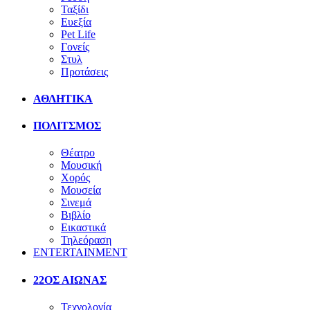
Ταξίδι
Ευεξία
Pet Life
Γονείς
Στυλ
Προτάσεις
ΑΘΛΗΤΙΚΑ
ΠΟΛΙΤΣΜΟΣ
Θέατρο
Μουσική
Χορός
Μουσεία
Σινεμά
Βιβλίο
Εικαστικά
Τηλεόραση
ENTERTAINMENT
22ΟΣ ΑΙΩΝΑΣ
Τεχνολογία