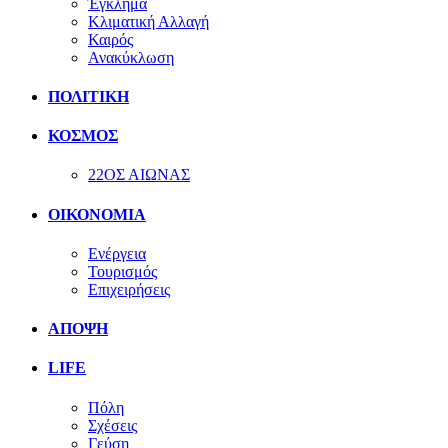
Έγκλημα
Κλιματική Αλλαγή
Καιρός
Ανακύκλωση
ΠΟΛΙΤΙΚΗ
ΚΟΣΜΟΣ
22ΟΣ ΑΙΩΝΑΣ
ΟΙΚΟΝΟΜΙΑ
Ενέργεια
Τουρισμός
Επιχειρήσεις
ΑΠΟΨΗ
LIFE
Πόλη
Σχέσεις
Γεύση