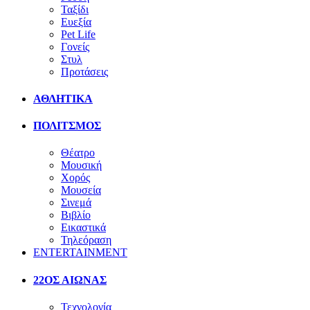
Ταξίδι
Ευεξία
Pet Life
Γονείς
Στυλ
Προτάσεις
ΑΘΛΗΤΙΚΑ
ΠΟΛΙΤΣΜΟΣ
Θέατρο
Μουσική
Χορός
Μουσεία
Σινεμά
Βιβλίο
Εικαστικά
Τηλεόραση
ENTERTAINMENT
22ΟΣ ΑΙΩΝΑΣ
Τεχνολογία