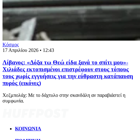
Κόσμος
17 Απριλίου 2026 • 12:43
Λίβανος: «Δόξα τω Θεώ είδα ξανά το σπίτι μου»-
Χιλιάδες εκτοπισμένοι επιστρέφουν στους τόπους
τους χωρίς εγγυήσεις για την εύθραστη κατάπαυση
πυρός (εικόνες)
Χεζμπολάχ: Με το δάχτυλο στην σκανδάλη αν παραβιάστεί η
συμφωνία.
ΚΟΙΝΩΝΙΑ