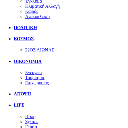
Έγκλημα
Κλιματική Αλλαγή
Καιρός
Ανακύκλωση
ΠΟΛΙΤΙΚΗ
ΚΟΣΜΟΣ
22ΟΣ ΑΙΩΝΑΣ
ΟΙΚΟΝΟΜΙΑ
Ενέργεια
Τουρισμός
Επιχειρήσεις
ΑΠΟΨΗ
LIFE
Πόλη
Σχέσεις
Γεύση