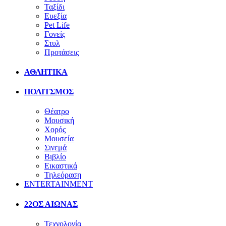
Ταξίδι
Ευεξία
Pet Life
Γονείς
Στυλ
Προτάσεις
ΑΘΛΗΤΙΚΑ
ΠΟΛΙΤΣΜΟΣ
Θέατρο
Μουσική
Χορός
Μουσεία
Σινεμά
Βιβλίο
Εικαστικά
Τηλεόραση
ENTERTAINMENT
22ΟΣ ΑΙΩΝΑΣ
Τεχνολογία