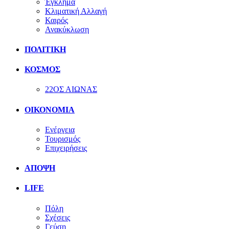
Έγκλημα
Κλιματική Αλλαγή
Καιρός
Ανακύκλωση
ΠΟΛΙΤΙΚΗ
ΚΟΣΜΟΣ
22ΟΣ ΑΙΩΝΑΣ
ΟΙΚΟΝΟΜΙΑ
Ενέργεια
Τουρισμός
Επιχειρήσεις
ΑΠΟΨΗ
LIFE
Πόλη
Σχέσεις
Γεύση