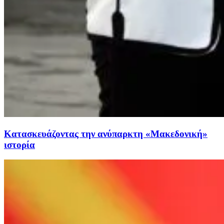
Κατασκευάζοντας την ανύπαρκτη «Μακεδονική»
ιστορία