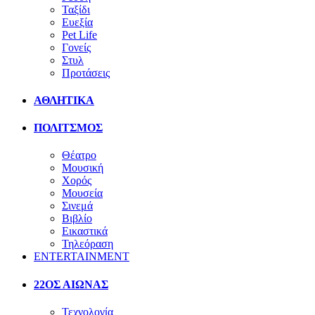
Ταξίδι
Ευεξία
Pet Life
Γονείς
Στυλ
Προτάσεις
ΑΘΛΗΤΙΚΑ
ΠΟΛΙΤΣΜΟΣ
Θέατρο
Μουσική
Χορός
Μουσεία
Σινεμά
Βιβλίο
Εικαστικά
Τηλεόραση
ENTERTAINMENT
22ΟΣ ΑΙΩΝΑΣ
Τεχνολογία