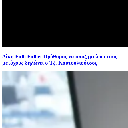
Δίκη Folli Follie: Πρόθυμος να αποζημιώσει τους
μετόχους δηλώνει ο Τζ. Κουτσολιούτσος