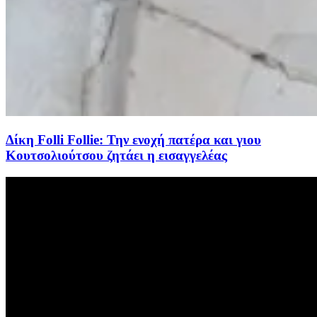
Δίκη Folli Follie: Την ενοχή πατέρα και γιου
Κουτσολιούτσου ζητάει η εισαγγελέας