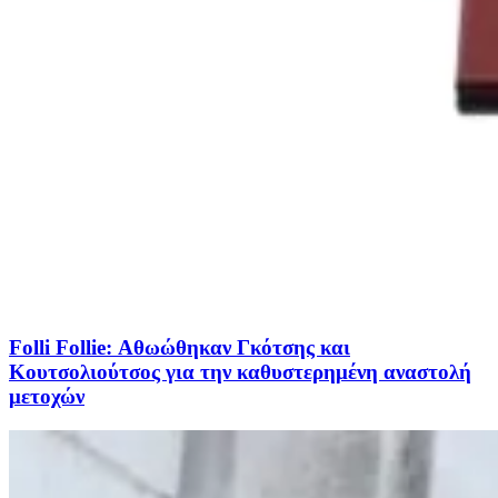
Folli Follie: Αθωώθηκαν Γκότσης και
Κουτσολιούτσος για την καθυστερημένη αναστολή
μετοχών