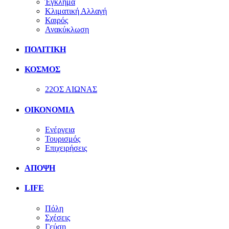
Έγκλημα
Κλιματική Αλλαγή
Καιρός
Ανακύκλωση
ΠΟΛΙΤΙΚΗ
ΚΟΣΜΟΣ
22ΟΣ ΑΙΩΝΑΣ
ΟΙΚΟΝΟΜΙΑ
Ενέργεια
Τουρισμός
Επιχειρήσεις
ΑΠΟΨΗ
LIFE
Πόλη
Σχέσεις
Γεύση