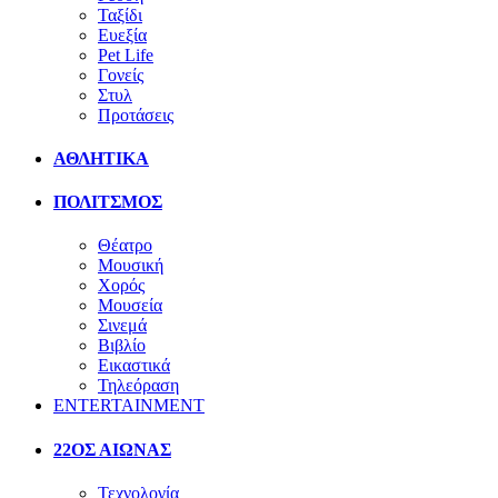
Ταξίδι
Ευεξία
Pet Life
Γονείς
Στυλ
Προτάσεις
ΑΘΛΗΤΙΚΑ
ΠΟΛΙΤΣΜΟΣ
Θέατρο
Μουσική
Χορός
Μουσεία
Σινεμά
Βιβλίο
Εικαστικά
Τηλεόραση
ENTERTAINMENT
22ΟΣ ΑΙΩΝΑΣ
Τεχνολογία