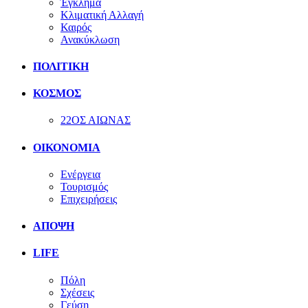
Έγκλημα
Κλιματική Αλλαγή
Καιρός
Ανακύκλωση
ΠΟΛΙΤΙΚΗ
ΚΟΣΜΟΣ
22ΟΣ ΑΙΩΝΑΣ
ΟΙΚΟΝΟΜΙΑ
Ενέργεια
Τουρισμός
Επιχειρήσεις
ΑΠΟΨΗ
LIFE
Πόλη
Σχέσεις
Γεύση