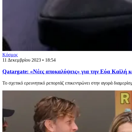
Κόσμος
11 Δεκεμβρίου 2023 • 18:54
Qatargate: «Νέες αποκαλύψεις» για την Εύα Καϊλή κ
Το σχετικό ερευνητικό ρεπορτάζ επικεντρώνει στην αγορά διαμερίσμ