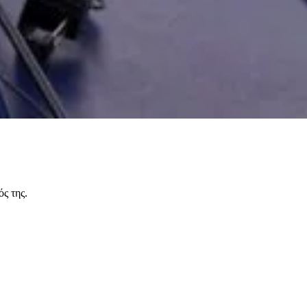
ς της.