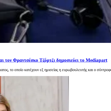
αι τον Φραντσέσκο Τζόρτζι δημοσιεύει το Mediapart
ατος, το οποίο κατέχουν εξ ημισείας η ευρωβουλευτής και ο σύντροφό