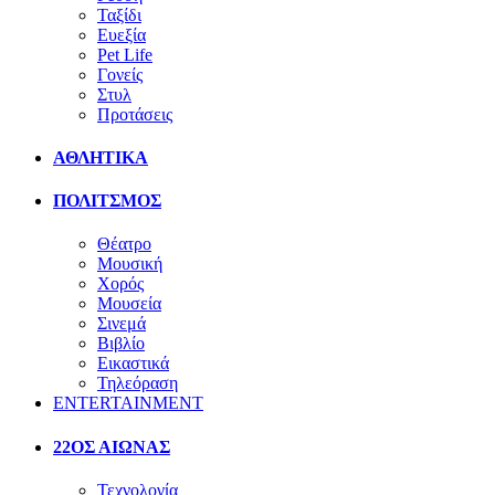
Ταξίδι
Ευεξία
Pet Life
Γονείς
Στυλ
Προτάσεις
ΑΘΛΗΤΙΚΑ
ΠΟΛΙΤΣΜΟΣ
Θέατρο
Μουσική
Χορός
Μουσεία
Σινεμά
Βιβλίο
Εικαστικά
Τηλεόραση
ENTERTAINMENT
22ΟΣ ΑΙΩΝΑΣ
Τεχνολογία