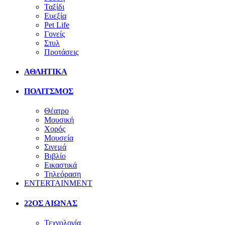
Ταξίδι
Ευεξία
Pet Life
Γονείς
Στυλ
Προτάσεις
ΑΘΛΗΤΙΚΑ
ΠΟΛΙΤΣΜΟΣ
Θέατρο
Μουσική
Χορός
Μουσεία
Σινεμά
Βιβλίο
Εικαστικά
Τηλεόραση
ENTERTAINMENT
22ΟΣ ΑΙΩΝΑΣ
Τεχνολογία