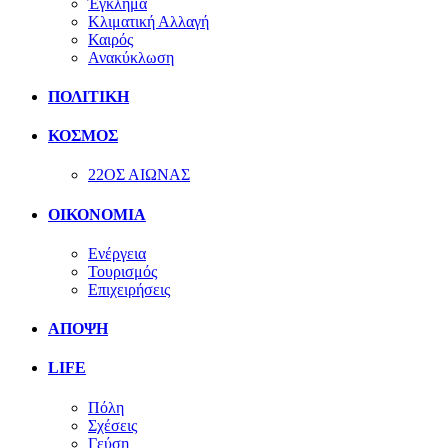
Έγκλημα
Κλιματική Αλλαγή
Καιρός
Ανακύκλωση
ΠΟΛΙΤΙΚΗ
ΚΟΣΜΟΣ
22ΟΣ ΑΙΩΝΑΣ
ΟΙΚΟΝΟΜΙΑ
Ενέργεια
Τουρισμός
Επιχειρήσεις
ΑΠΟΨΗ
LIFE
Πόλη
Σχέσεις
Γεύση