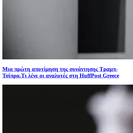
Μια πρώτη αποτίμηση της συνάντησης Τραμπ-
Τσίπρα.Τι λένε οι αναλυτές στη HuffPost Greece