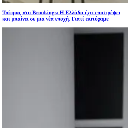
Τσίπρας στο Brookings: Η Ελλάδα έχει επιστρέψει
και μπαίνει σε μια νέα εποχή. Γιατί επιτύχαμε