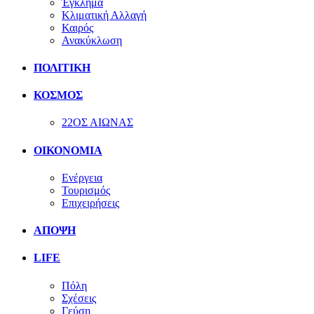
Έγκλημα
Κλιματική Αλλαγή
Καιρός
Ανακύκλωση
ΠΟΛΙΤΙΚΗ
ΚΟΣΜΟΣ
22ΟΣ ΑΙΩΝΑΣ
ΟΙΚΟΝΟΜΙΑ
Ενέργεια
Τουρισμός
Επιχειρήσεις
ΑΠΟΨΗ
LIFE
Πόλη
Σχέσεις
Γεύση