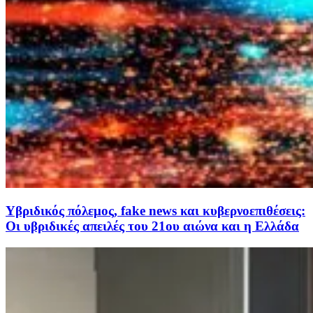
Yβριδικός πόλεμος, fake news και κυβερνοεπιθέσεις:
Οι υβριδικές απειλές του 21ου αιώνα και η Ελλάδα