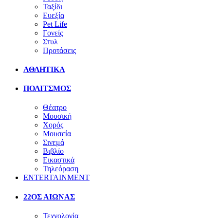
Ταξίδι
Ευεξία
Pet Life
Γονείς
Στυλ
Προτάσεις
ΑΘΛΗΤΙΚΑ
ΠΟΛΙΤΣΜΟΣ
Θέατρο
Μουσική
Χορός
Μουσεία
Σινεμά
Βιβλίο
Εικαστικά
Τηλεόραση
ENTERTAINMENT
22ΟΣ ΑΙΩΝΑΣ
Τεχνολογία