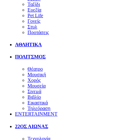
Ταξίδι
Ευεξία
Pet Life
Γονείς
Στυλ
Προτάσεις
ΑΘΛΗΤΙΚΑ
ΠΟΛΙΤΣΜΟΣ
Θέατρο
Μουσική
Χορός
Μουσεία
Σινεμά
Βιβλίο
Εικαστικά
Τηλεόραση
ENTERTAINMENT
22ΟΣ ΑΙΩΝΑΣ
Τεχνολογία