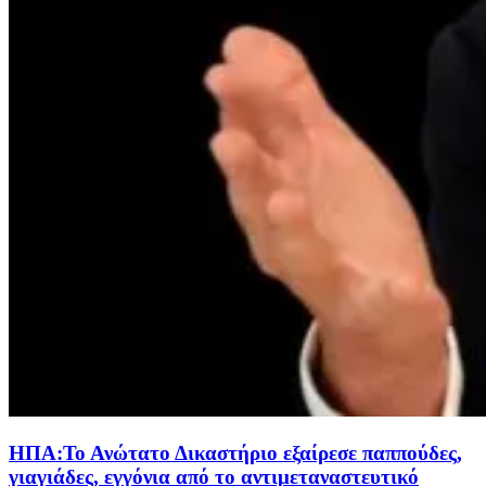
ΗΠΑ:Το Ανώτατο Δικαστήριο εξαίρεσε παππούδες,
γιαγιάδες, εγγόνια από το αντιμεταναστευτικό