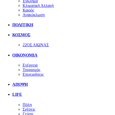
Έγκλημα
Κλιματική Αλλαγή
Καιρός
Ανακύκλωση
ΠΟΛΙΤΙΚΗ
ΚΟΣΜΟΣ
22ΟΣ ΑΙΩΝΑΣ
ΟΙΚΟΝΟΜΙΑ
Ενέργεια
Τουρισμός
Επιχειρήσεις
ΑΠΟΨΗ
LIFE
Πόλη
Σχέσεις
Γεύση