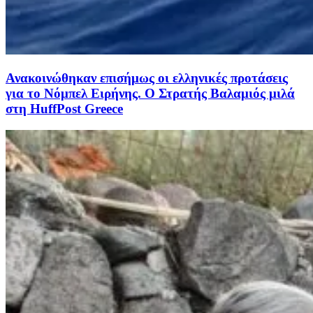
Ανακοινώθηκαν επισήμως οι ελληνικές προτάσεις
για το Νόμπελ Ειρήνης. Ο Στρατής Βαλαμιός μιλά
στη HuffPost Greece