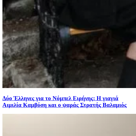
Δύο Έλληνες για το Νόμπελ Ειρήνης: Η γιαγιά
Αιμιλία Καμβύση και ο ψαράς Στρατής Βαλαμιός