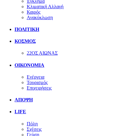
Έγκλημα
Κλιματική Αλλαγή
Καιρός
Ανακύκλωση
ΠΟΛΙΤΙΚΗ
ΚΟΣΜΟΣ
22ΟΣ ΑΙΩΝΑΣ
ΟΙΚΟΝΟΜΙΑ
Ενέργεια
Τουρισμός
Επιχειρήσεις
ΑΠΟΨΗ
LIFE
Πόλη
Σχέσεις
Γεύση