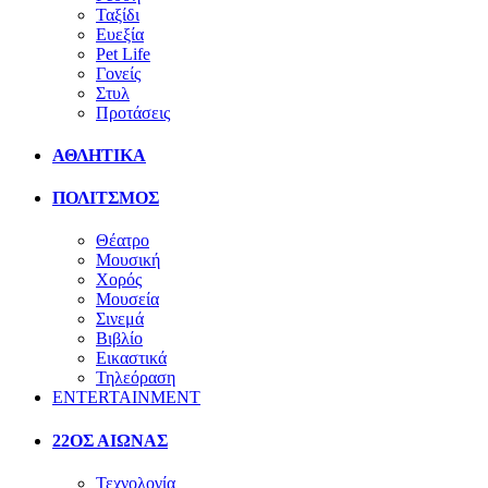
Ταξίδι
Ευεξία
Pet Life
Γονείς
Στυλ
Προτάσεις
ΑΘΛΗΤΙΚΑ
ΠΟΛΙΤΣΜΟΣ
Θέατρο
Μουσική
Χορός
Μουσεία
Σινεμά
Βιβλίο
Εικαστικά
Τηλεόραση
ENTERTAINMENT
22ΟΣ ΑΙΩΝΑΣ
Τεχνολογία