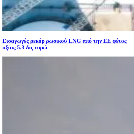
Εισαγωγές ρεκόρ ρωσικού LNG από την ΕΕ φέτος
αξίας 5,3 δις ευρώ