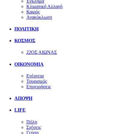
Έγκλημα
Κλιματική Αλλαγή
Καιρός
Ανακύκλωση
ΠΟΛΙΤΙΚΗ
ΚΟΣΜΟΣ
22ΟΣ ΑΙΩΝΑΣ
ΟΙΚΟΝΟΜΙΑ
Ενέργεια
Τουρισμός
Επιχειρήσεις
ΑΠΟΨΗ
LIFE
Πόλη
Σχέσεις
Γεύση