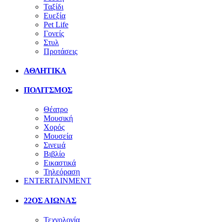
Ταξίδι
Ευεξία
Pet Life
Γονείς
Στυλ
Προτάσεις
ΑΘΛΗΤΙΚΑ
ΠΟΛΙΤΣΜΟΣ
Θέατρο
Μουσική
Χορός
Μουσεία
Σινεμά
Βιβλίο
Εικαστικά
Τηλεόραση
ENTERTAINMENT
22ΟΣ ΑΙΩΝΑΣ
Τεχνολογία