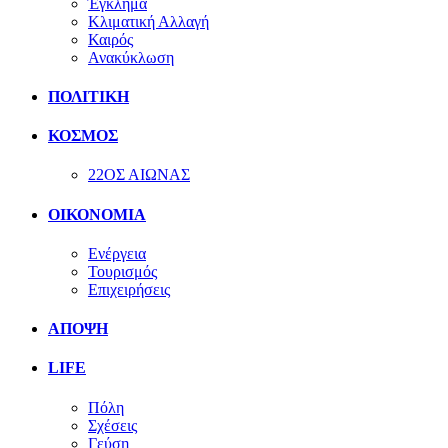
Έγκλημα
Κλιματική Αλλαγή
Καιρός
Ανακύκλωση
ΠΟΛΙΤΙΚΗ
ΚΟΣΜΟΣ
22ΟΣ ΑΙΩΝΑΣ
ΟΙΚΟΝΟΜΙΑ
Ενέργεια
Τουρισμός
Επιχειρήσεις
ΑΠΟΨΗ
LIFE
Πόλη
Σχέσεις
Γεύση