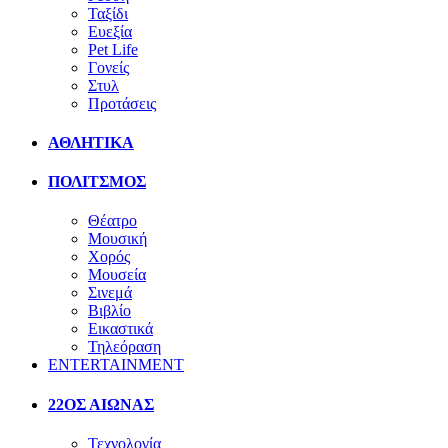
Ταξίδι
Ευεξία
Pet Life
Γονείς
Στυλ
Προτάσεις
ΑΘΛΗΤΙΚΑ
ΠΟΛΙΤΣΜΟΣ
Θέατρο
Μουσική
Χορός
Μουσεία
Σινεμά
Βιβλίο
Εικαστικά
Τηλεόραση
ENTERTAINMENT
22ΟΣ ΑΙΩΝΑΣ
Τεχνολογία