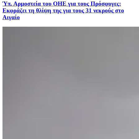
Ύπ. Αρμοστεία του ΟΗΕ για τους Πρόσφυγες:
Εκφράζει τη θλίψη της για τους 31 νεκρούς στο
Αιγαίο