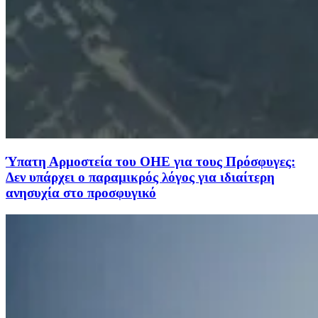
Ύπατη Αρμοστεία του ΟΗΕ για τους Πρόσφυγες:
Δεν υπάρχει ο παραμικρός λόγος για ιδιαίτερη
ανησυχία στο προσφυγικό