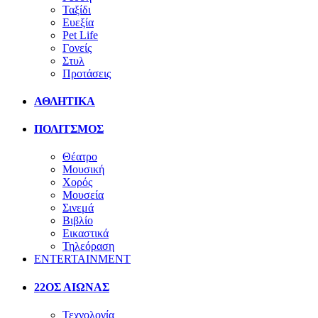
Ταξίδι
Ευεξία
Pet Life
Γονείς
Στυλ
Προτάσεις
ΑΘΛΗΤΙΚΑ
ΠΟΛΙΤΣΜΟΣ
Θέατρο
Μουσική
Χορός
Μουσεία
Σινεμά
Βιβλίο
Εικαστικά
Τηλεόραση
ENTERTAINMENT
22ΟΣ ΑΙΩΝΑΣ
Τεχνολογία