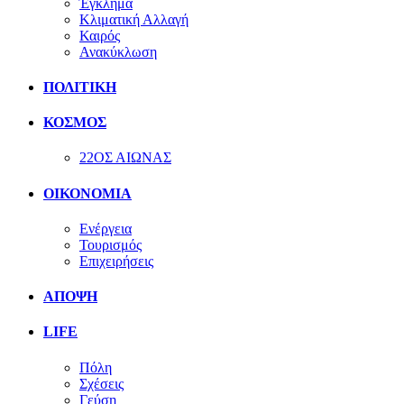
Έγκλημα
Κλιματική Αλλαγή
Καιρός
Ανακύκλωση
ΠΟΛΙΤΙΚΗ
ΚΟΣΜΟΣ
22ΟΣ ΑΙΩΝΑΣ
ΟΙΚΟΝΟΜΙΑ
Ενέργεια
Τουρισμός
Επιχειρήσεις
ΑΠΟΨΗ
LIFE
Πόλη
Σχέσεις
Γεύση