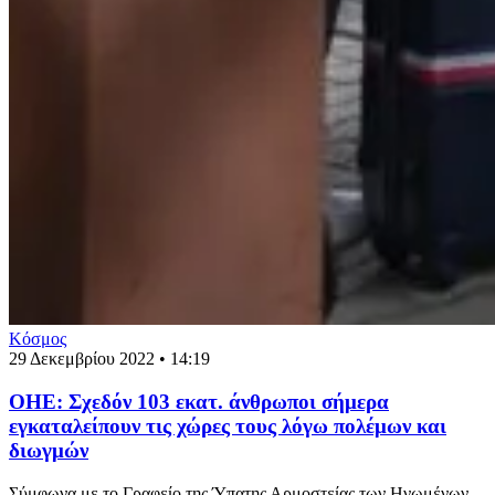
Κόσμος
29 Δεκεμβρίου 2022 • 14:19
ΟΗΕ: Σχεδόν 103 εκατ. άνθρωποι σήμερα
εγκαταλείπουν τις χώρες τους λόγω πολέμων και
διωγμών
Σύμφωνα με το Γραφείο της Ύπατης Αρμοστείας των Ηνωμένων