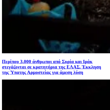
Περίπου 3.000 άνθρωποι από Συρία και Ιράκ
στεγάζονται σε κρατητήρια της ΕΛΑΣ. Έκκληση
της Ύπατης Αρμοστείας για άμεση λύση