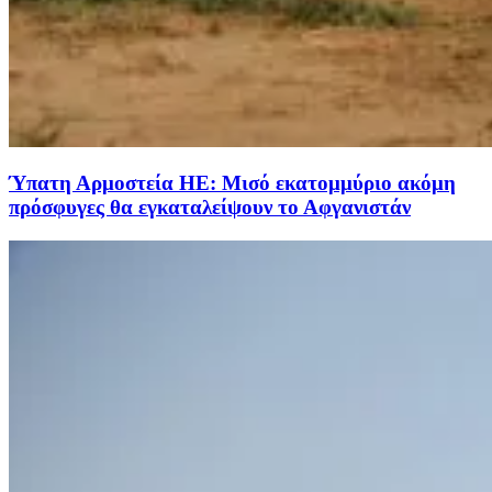
Ύπατη Αρμοστεία HE: Μισό εκατομμύριο ακόμη
πρόσφυγες θα εγκαταλείψουν το Αφγανιστάν