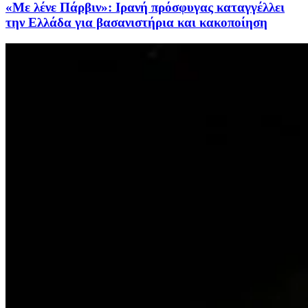
«Με λένε Πάρβιν»: Ιρανή πρόσφυγας καταγγέλλει
την Ελλάδα για βασανιστήρια και κακοποίηση