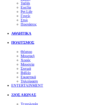
Ταξίδι
Ευεξία
Pet Life
Γονείς
Στυλ
Προτάσεις
ΑΘΛΗΤΙΚΑ
ΠΟΛΙΤΣΜΟΣ
Θέατρο
Μουσική
Χορός
Μουσεία
Σινεμά
Βιβλίο
Εικαστικά
Τηλεόραση
ENTERTAINMENT
22ΟΣ ΑΙΩΝΑΣ
Τεχνολογία