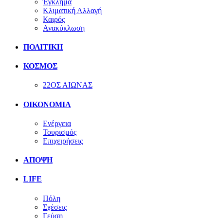
Έγκλημα
Κλιματική Αλλαγή
Καιρός
Ανακύκλωση
ΠΟΛΙΤΙΚΗ
ΚΟΣΜΟΣ
22ΟΣ ΑΙΩΝΑΣ
ΟΙΚΟΝΟΜΙΑ
Ενέργεια
Τουρισμός
Επιχειρήσεις
ΑΠΟΨΗ
LIFE
Πόλη
Σχέσεις
Γεύση