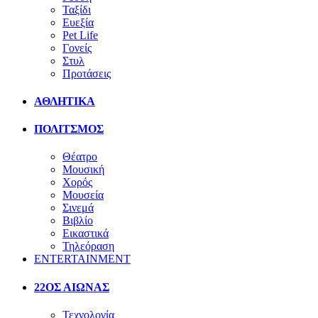
Ταξίδι
Ευεξία
Pet Life
Γονείς
Στυλ
Προτάσεις
ΑΘΛΗΤΙΚΑ
ΠΟΛΙΤΣΜΟΣ
Θέατρο
Μουσική
Χορός
Μουσεία
Σινεμά
Βιβλίο
Εικαστικά
Τηλεόραση
ENTERTAINMENT
22ΟΣ ΑΙΩΝΑΣ
Τεχνολογία