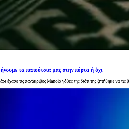
ήνουμε τα παπούτσια μας στην πόρτα ή όχι
άρι έχασε τις πανάκριβες Manolo γόβες της διότι της ζητήθηκε να τις β