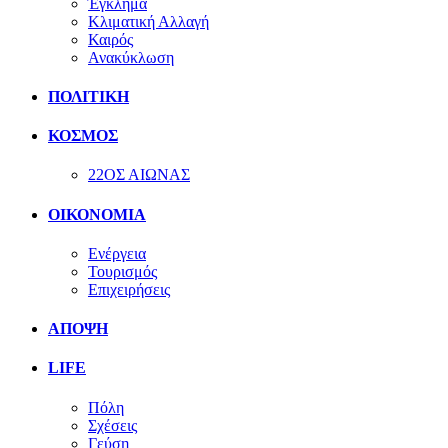
Έγκλημα
Κλιματική Αλλαγή
Καιρός
Ανακύκλωση
ΠΟΛΙΤΙΚΗ
ΚΟΣΜΟΣ
22ΟΣ ΑΙΩΝΑΣ
ΟΙΚΟΝΟΜΙΑ
Ενέργεια
Τουρισμός
Επιχειρήσεις
ΑΠΟΨΗ
LIFE
Πόλη
Σχέσεις
Γεύση