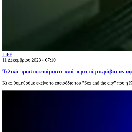
LIFE
11 Δεκεμβρίου 2023 • 07:10
Τελικά προστατευόμαστε από περιττά μικρόβια αν αφ
Κι ας θυμηθούμε εκείνο το επεισόδιο του "Sex and the city" που η Κ