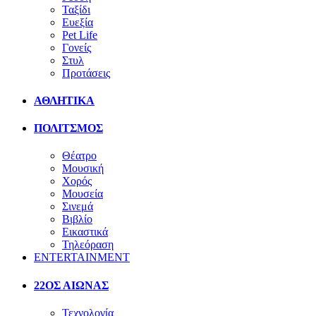
Ταξίδι
Ευεξία
Pet Life
Γονείς
Στυλ
Προτάσεις
ΑΘΛΗΤΙΚΑ
ΠΟΛΙΤΣΜΟΣ
Θέατρο
Μουσική
Χορός
Μουσεία
Σινεμά
Βιβλίο
Εικαστικά
Τηλεόραση
ENTERTAINMENT
22ΟΣ ΑΙΩΝΑΣ
Τεχνολογία