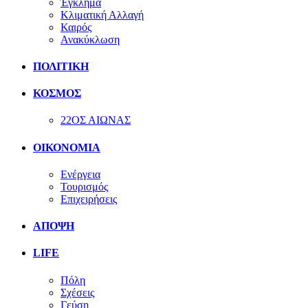
Έγκλημα
Κλιματική Αλλαγή
Καιρός
Ανακύκλωση
ΠΟΛΙΤΙΚΗ
ΚΟΣΜΟΣ
22ΟΣ ΑΙΩΝΑΣ
ΟΙΚΟΝΟΜΙΑ
Ενέργεια
Τουρισμός
Επιχειρήσεις
ΑΠΟΨΗ
LIFE
Πόλη
Σχέσεις
Γεύση