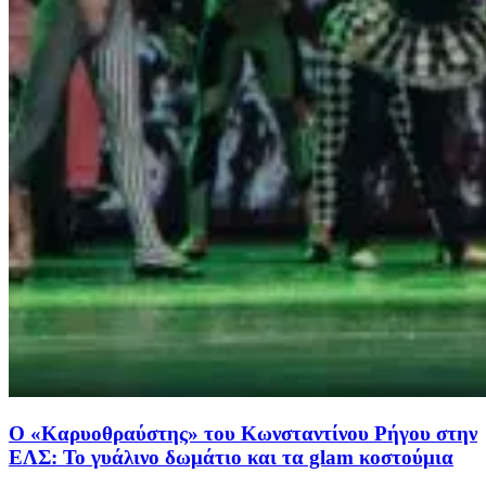
Ο «Καρυοθραύστης» του Κωνσταντίνου Ρήγου στην
ΕΛΣ: Το γυάλινο δωμάτιο και τα glam κοστούμια