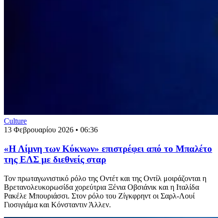
Culture
13 Φεβρουαρίου 2026 • 06:36
«Η Λίμνη των Κύκνων» επιστρέφει από το Μπαλέτο
της ΕΛΣ με διεθνείς σταρ
Τον πρωταγωνιστικό ρόλο της Οντέτ και της Οντίλ μοιράζονται η
Βρετανολευκορωσίδα χορεύτρια Ξένια Οβσιάνικ και η Ιταλίδα
Ρακέλε Μπουριάσσι. Στον ρόλο του Ζίγκφρηντ οι Σαρλ-Λουί
Γιοσιγιάμα και Κόνσταντιν Άλλεν.