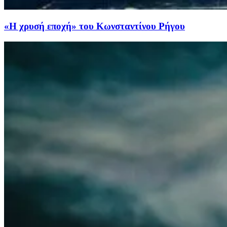
«H χρυσή εποχή» του Κωνσταντίνου Ρήγου