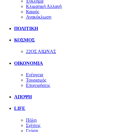
Έγκλημα
Κλιματική Αλλαγή
Καιρός
Ανακύκλωση
ΠΟΛΙΤΙΚΗ
ΚΟΣΜΟΣ
22ΟΣ ΑΙΩΝΑΣ
ΟΙΚΟΝΟΜΙΑ
Ενέργεια
Τουρισμός
Επιχειρήσεις
ΑΠΟΨΗ
LIFE
Πόλη
Σχέσεις
Γεύση