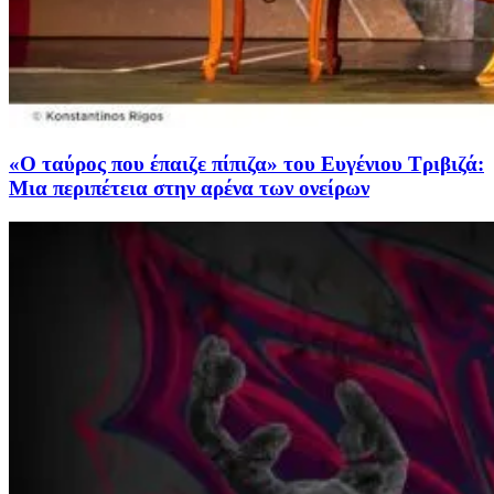
«Ο ταύρος που έπαιζε πίπιζα» του Ευγένιου Τριβιζά:
Μια περιπέτεια στην αρένα των ονείρων