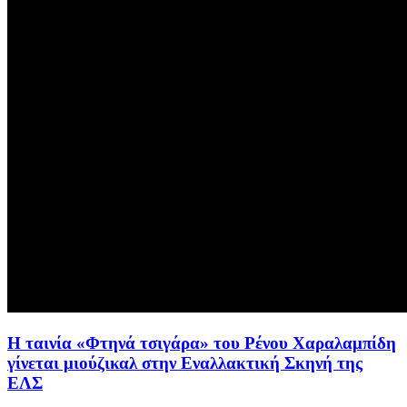
Η ταινία «Φτηνά τσιγάρα» του Ρένου Χαραλαμπίδη
γίνεται μιούζικαλ στην Εναλλακτική Σκηνή της
ΕΛΣ