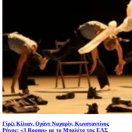
Γίρζι Κίλιαν, Οχάντ Ναχαρίν, Κωνσταντίνος
Ρήγος: «3 Rooms» με το Μπαλέτο της ΕΛΣ