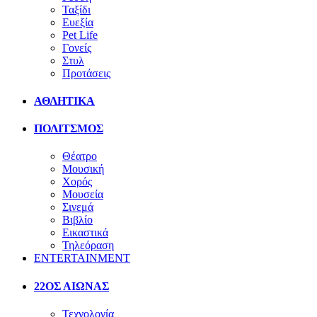
Ταξίδι
Ευεξία
Pet Life
Γονείς
Στυλ
Προτάσεις
ΑΘΛΗΤΙΚΑ
ΠΟΛΙΤΣΜΟΣ
Θέατρο
Μουσική
Χορός
Μουσεία
Σινεμά
Βιβλίο
Εικαστικά
Τηλεόραση
ENTERTAINMENT
22ΟΣ ΑΙΩΝΑΣ
Τεχνολογία